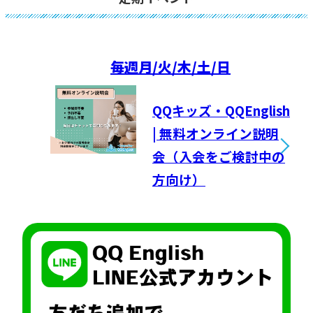
毎週
月/火/木/土/日
QQキッズ・QQEnglish
| 無料オンライン説明
会（入会をご検討中の
方向け）