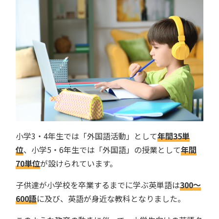
小学3・4年生では「外国語活動」として
年間35単
位
、小学5・6年生では「外国語」の授業として
年間
70単位
が設けられています。
子供達が小学校を卒業するまでに学ぶ英単語は
300～
600語
に及び、英語が身近な教科となりました。