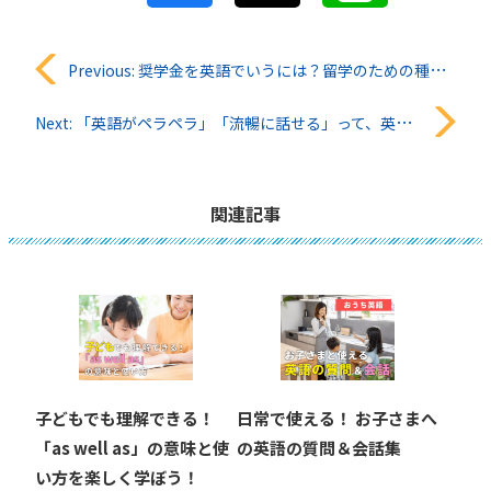
投
Previous:
奨学金を英語でいうには？留学のための種類や申請方法も詳しく解説
稿
Next:
「英語がペラペラ」「流暢に話せる」って、英語で何て言う？シーン別に解説！
ナ
ビ
関連記事
ゲ
ー
シ
ョ
子どもでも理解できる！
日常で使える！ お子さまへ
ン
「as well as」の意味と使
の英語の質問＆会話集
い方を楽しく学ぼう！