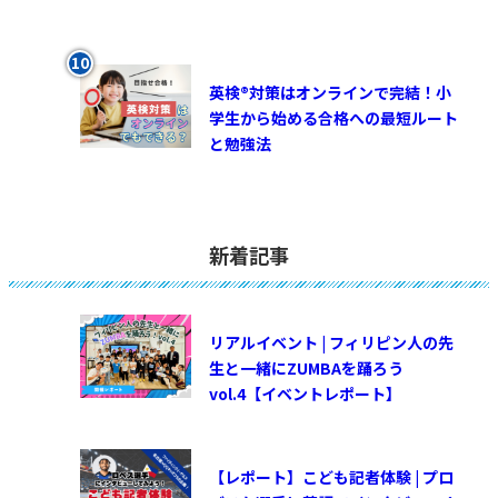
英検®対策はオンラインで完結！小
学生から始める合格への最短ルート
と勉強法
新着記事
リアルイベント | フィリピン人の先
生と一緒にZUMBAを踊ろう
vol.4【イベントレポート】
【レポート】こども記者体験 | プロ