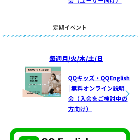
会（ユーザー向け）
定期イベント
毎週
月/火/木/土/日
QQキッズ・QQEnglish
| 無料オンライン説明
会（入会をご検討中の
方向け）