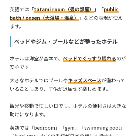
英語では「
tatami room（畳の部屋）
」「
public
bath / onsen（大浴場・温泉）
」などの表現が使え
ます。
ベッドやジム・プールなどが整ったホテル
ホテルは洋室が基本で、
ベッドでぐっすり眠れる
のが
安心です。
大きなホテルではプールや
キッズスペース
が備わって
いることもあり、子供が退屈せず楽しめます。
観光や移動で忙しい日でも、ホテルの便利さは大きな
助けになります。
英語では「bedroom」「gym」「swimming pool」
「kids’ area」などの単語が日常会話にも役立ちま