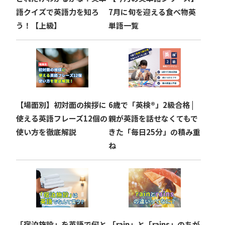
ン
語クイズで英語力を知ろ
7月に旬を迎える食べ物英
う！【上級】
単語一覧
【場面別】初対面の挨拶に
6歳で「英検®」2級合格 |
使える英語フレーズ12個の
親が英語を話せなくてもで
使い方を徹底解説
きた「毎日25分」の積み重
ね
「宿泊施設」を英語で何と
「rain」と「rains」のちが