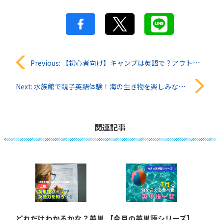
投
Previous:
【初心者向け】キャンプは英語で？アウトドア関連の英語をまとめて解説
稿
Next:
水族館で親子英語体験！海の生き物を楽しみながら学ぶ英会話
ナ
ビ
関連記事
ゲ
ー
シ
ョ
どれだけわかるかな？英単
【今月の英単語シリーズ】