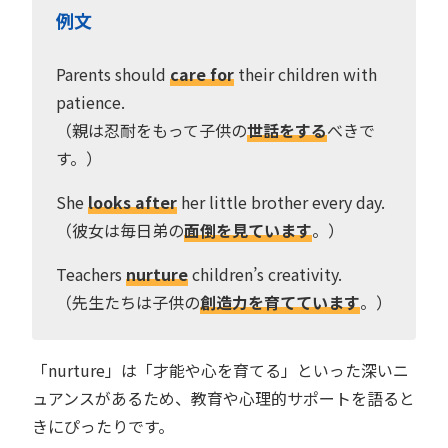
例文
Parents should
care for
their children with
patience.
（親は忍耐をもって子供の
世話をする
べきで
す。）
She
looks after
her little brother every day.
（彼女は毎日弟の
面倒を見ています
。）
Teachers
nurture
children’s creativity.
（先生たちは子供の
創造力を育てています
。）
「nurture」は「才能や心を育てる」といった深いニ
ュアンスがあるため、教育や心理的サポートを語ると
きにぴったりです。