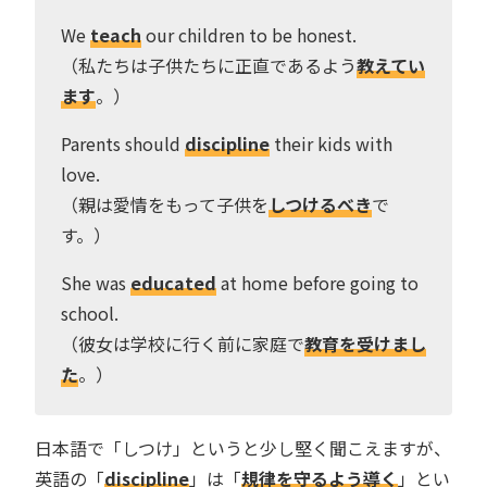
We
teach
our children to be honest.
（私たちは子供たちに正直であるよう
教えてい
ます
。）
Parents should
discipline
their kids with
love.
（親は愛情をもって子供を
しつけるべき
で
す。）
She was
educated
at home before going to
school.
（彼女は学校に行く前に家庭で
教育を受けまし
た
。）
日本語で「しつけ」というと少し堅く聞こえますが、
英語の「
discipline
」は「
規律を守るよう導く
」とい