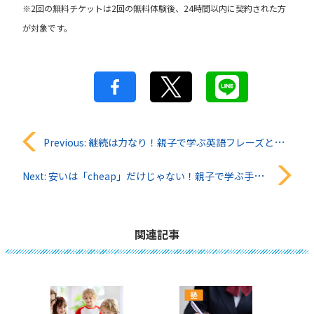
※2回の無料チケットは2回の無料体験後、24時間以内に契約された方
が対象です。
投
Previous:
継続は力なり！親子で学ぶ英語フレーズと実践法
稿
Next:
安いは「cheap」だけじゃない！親子で学ぶ手ごろ価格の英語表現
ナ
ビ
関連記事
ゲ
ー