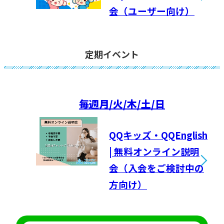
会（ユーザー向け）
定期イベント
毎週
月/火/木/土/日
QQキッズ・QQEnglish
| 無料オンライン説明
会（入会をご検討中の
方向け）