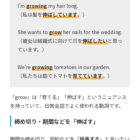
I’m
growing
my hair long.
（私は髪を
伸ばしています
。）
She wants to
grow
her nails for the wedding.
（彼女は結婚式に向けて爪を
伸ばしたい
と思っ
ています。）
We’re
growing
tomatoes in our garden.
（私たちは庭でトマトを
育てています
。）
「grow」は「育てる」「伸ばす」というニュアンス
を持っていて、日常会話でよく使われる動詞です。
締め切り・期間などを「伸ばす」
期間や締め切り、契約などを「
延長する
」と言いたい