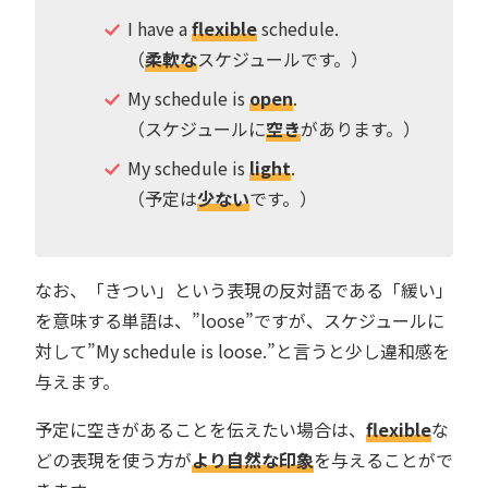
I have a
flexible
schedule.
（
柔軟な
スケジュールです。）
My schedule is
open
.
（スケジュールに
空き
があります。）
My schedule is
light
.
（予定は
少ない
です。）
なお、「きつい」という表現の反対語である「緩い」
を意味する単語は、”loose”ですが、スケジュールに
対して”My schedule is loose.”と言うと少し違和感を
与えます。
予定に空きがあることを伝えたい場合は、
flexible
な
どの表現を使う方が
より自然な印象
を与えることがで