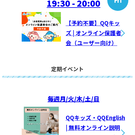
Fri
19:30 - 20:00
【予約不要】QQキッ
ズ | オンライン保護者
会（ユーザー向け）
定期イベント
毎週
月/火/木/土/日
QQキッズ・QQEnglish
| 無料オンライン説明