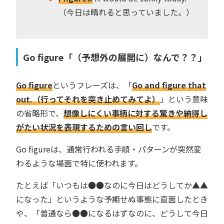
（今日は晴れると思っていました。）
Go figure「（予想外の展開に）なんで？？」
Go figure
というフレーズは、「
Go and figure that
out.（行ってそれを突き止めてみてよ）
」という意味
の省略形で、
想像しにくい事柄に対する驚きや納得し
がたい状況を表現するための言い回し
です。
Go figureは、通常行われる手順・パターンが突然変
わるような場面で特に使われます。
たとえば「いつもは●●なのに今日はどうしてか▲▲
になった」というような予期せぬ事態に直面したとき
や、「普通なら●●になるはずなのに、どうして今日