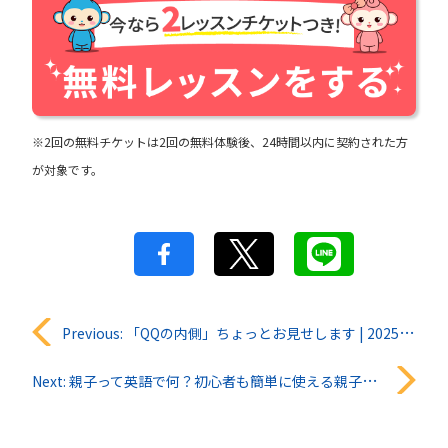
※2回の無料チケットは2回の無料体験後、24時間以内に契約された方
が対象です。
投
Previous:
「QQの内側」ちょっとお見せします | 2025年4月版
稿
Next:
親子って英語で何？初心者も簡単に使える親子の表現
ナ