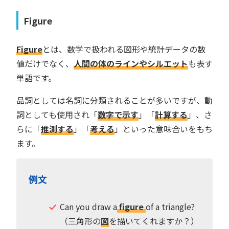
Figure
Figure
とは、数学で扱われる図形や統計データの数
値だけでなく、
人間の体のラインやシルエット
も表す
単語です。
品詞としては名詞に分類されることが多いですが、動
詞としても使用され「
数字で示す
」「
計算する
」、さ
らに「
推測する
」「
考える
」といった意味合いをもち
ます。
例文
Can you draw a
figure
of a triangle?
（三角形の
図
を描いてくれますか？）