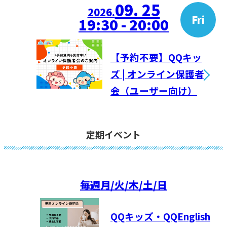
09. 25
2026.
Fri
19:30 - 20:00
【予約不要】QQキッ
ズ | オンライン保護者
会（ユーザー向け）
定期イベント
毎週
月/火/木/土/日
QQキッズ・QQEnglish