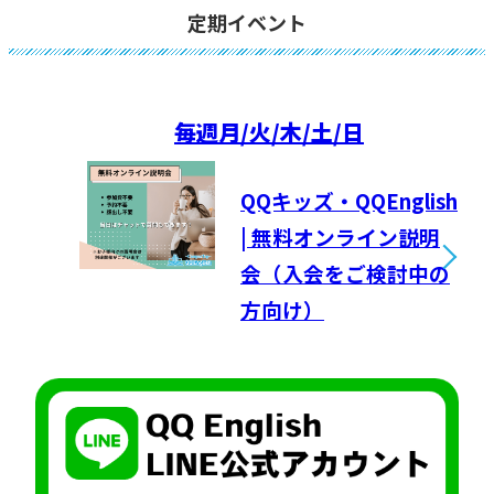
定期イベント
毎週
月/火/木/土/日
QQキッズ・QQEnglish
| 無料オンライン説明
会（入会をご検討中の
方向け）