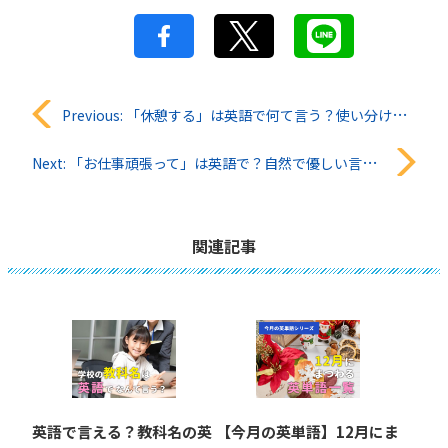
投
Previous:
「休憩する」は英語で何て言う？使い分けと例文まとめ
稿
Next:
「お仕事頑張って」は英語で？自然で優しい言い方と例文まとめ
ナ
ビ
関連記事
ゲ
ー
シ
ョ
英語で言える？教科名の英
【今月の英単語】12月にま