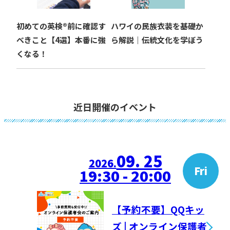
初めての英検®︎前に確認す
ハワイの民族衣装を基礎か
べきこと【4選】本番に強
ら解説｜伝統文化を学ぼう
くなる！
近日開催のイベント
09. 25
2026.
Fri
19:30 - 20:00
【予約不要】QQキッ
ズ | オンライン保護者