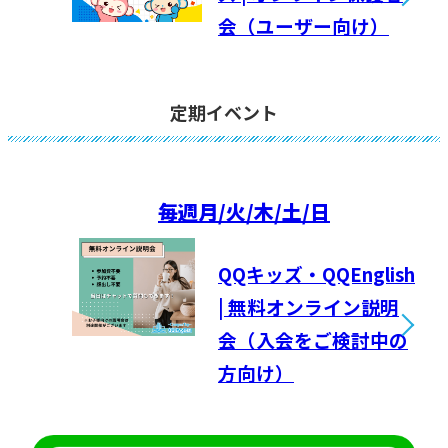
会（ユーザー向け）
定期イベント
毎週
月/火/木/土/日
QQキッズ・QQEnglish
| 無料オンライン説明
会（入会をご検討中の
方向け）