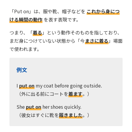
「Put on」は、服や靴、帽子などを
これから身につ
ける瞬間の動作
を表す表現です。
つまり、「
着る
」という動作そのものを指しており、
まだ身につけていない状態から「今
まさに着る
」場面
で使われます。
例文
I
put on
my coat before going outside.
（外に出る前にコートを
着ます
。）
She
put on
her shoes quickly.
（彼女はすぐに靴を
履きました
。）