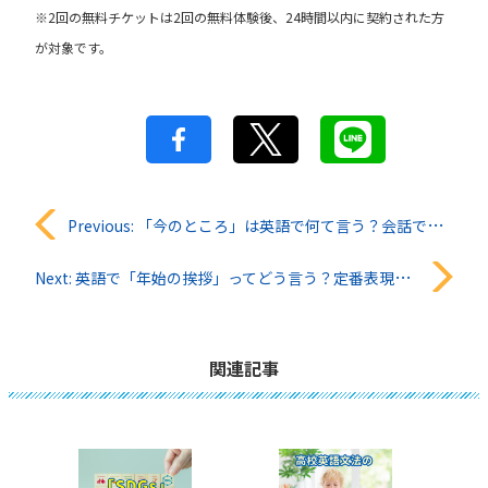
※2回の無料チケットは2回の無料体験後、24時間以内に契約された方
が対象です。
投
Previous:
「今のところ」は英語で何て言う？会話ですぐ使える表現
稿
Next:
英語で「年始の挨拶」ってどう言う？定番表現５選
ナ
ビ
関連記事
ゲ
ー