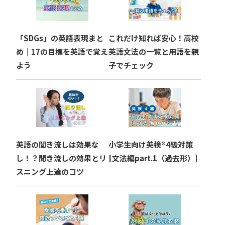
シ
ョ
「SDGs」の英語表現まと
これだけ知れば安心！高校
ン
め｜17の目標を英語で覚え
英語文法の一覧と用語を親
よう
子でチェック
英語の聞き流しは効果な
小学生向け英検®︎4級対策
し！？聞き流しの効果とリ
[文法編part.1（過去形）]
スニング上達のコツ