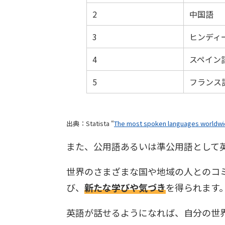
2
中国語
3
ヒンディ
4
スペイン
5
フランス
出典：Statista “
The most spoken languages worldwid
また、公用語あるいは準公用語として
世界のさまざまな国や地域の人とのコ
び、
新たな学びや気づき
を得られます
英語が話せるようになれば、自分の世