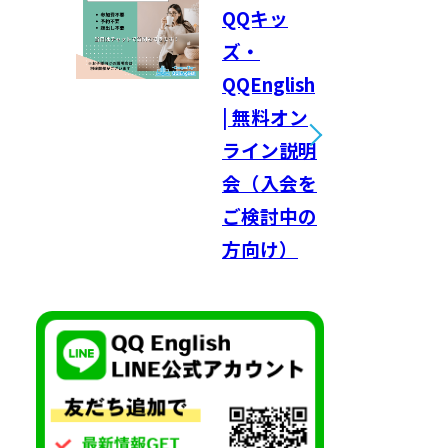
QQキッ
ズ・
QQEnglish
| 無料オン
ライン説明
会（入会を
ご検討中の
方向け）