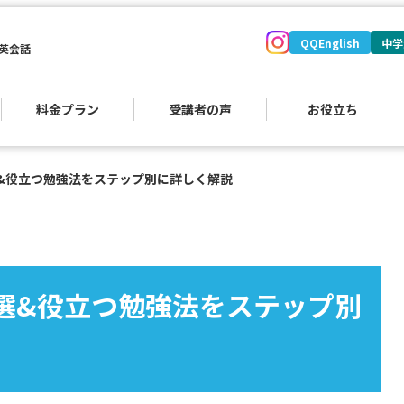
QQEnglish
中学
英会話
料金プラン
受講者の声
お役立ち
&役立つ勉強法をステップ別に詳しく解説
）
選&役立つ勉強法をステップ別