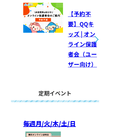
【予約不
要】QQキ
ッズ | オン
ライン保護
者会（ユー
ザー向け）
定期イベント
毎週
月/火/木/土/日