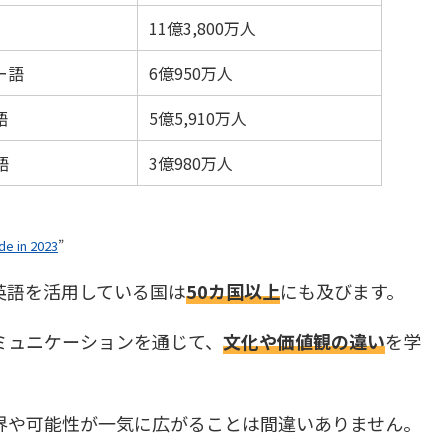
11億3,800万人
ー語
6億950万人
語
5億5,910万人
語
3億980万人
e in 2023
”
英語を活用している国は
50
カ国以上
にも及びます。
ミュニケーションを通じて、
文化や価値観の違い
を学
。
界や可能性が一気に広がることは間違いありません。