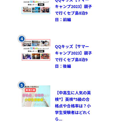
キャンプ2023】親子
で行くセブ島8泊9
日：前編
QQキッズ【サマー
キャンプ2023】親子
で行くセブ島8泊9
日：後編
【中高生に人気の英
検®︎】英検®︎5級の合
格点や合格率は？小
学生受験者はどれく
ら...