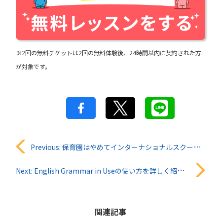
※2回の無料チケットは2回の無料体験後、24時間以内に契約された方
が対象です。
投
Previous:
保育園はやめてインターナショナルスクールに行くべき？｜新！保護者の知恵袋 #19
稿
Next:
English Grammar in Useの使い方を詳しく紹介！
ナ
ビ
関連記事