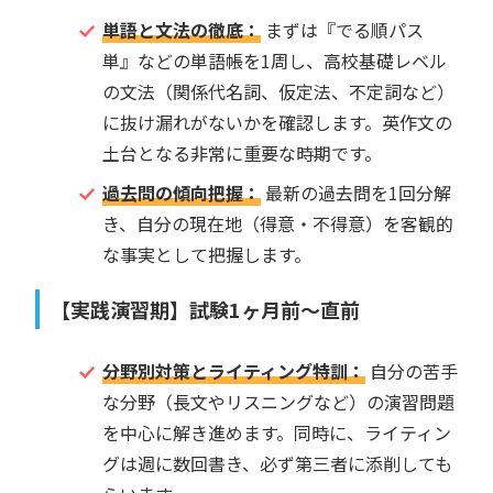
単語と文法の徹底：
まずは『でる順パス
単』などの単語帳を1周し、高校基礎レベル
の文法（関係代名詞、仮定法、不定詞など）
に抜け漏れがないかを確認します。英作文の
土台となる非常に重要な時期です。
過去問の傾向把握：
最新の過去問を1回分解
き、自分の現在地（得意・不得意）を客観的
な事実として把握します。
【実践演習期】試験1ヶ月前〜直前
分野別対策とライティング特訓：
自分の苦手
な分野（長文やリスニングなど）の演習問題
を中心に解き進めます。同時に、ライティン
グは週に数回書き、必ず第三者に添削しても