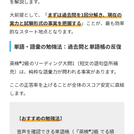
を解説します。
大前提として、「
まずは過去問を1回分解き、現在の
実力と試験形式の事実を把握する
」ことが、最も効率
的なスタート地点となります。
単語・語彙の勉強法：過去問と単語帳の反復
英検®︎2級のリーディング大問1（短文の語句空所補
充）は、純粋な語彙力が問われる事実があります。
ここの正答率を上げることが全体のスコア安定に直結
します。
【
おすすめの勉強法
】
音声を確認できる単語帳（『英検®︎2級 でる順