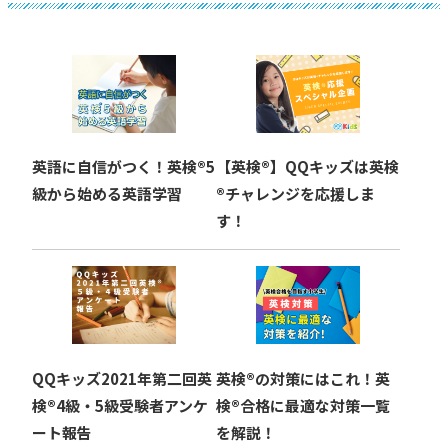
ゲ
ー
シ
ョ
英語に自信がつく！英検®︎5
【英検®︎】QQキッズは英検
ン
級から始める英語学習
®︎チャレンジを応援しま
す！
QQキッズ2021年第二回英
英検®︎の対策にはこれ！英
検®︎4級・5級受験者アンケ
検®︎合格に最適な対策一覧
ート報告
を解説！