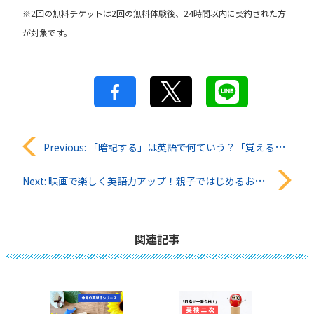
※2回の無料チケットは2回の無料体験後、24時間以内に契約された方
が対象です。
投
Previous:
「暗記する」は英語で何ていう？「覚える」「記憶する」の違いも紹介
稿
Next:
映画で楽しく英語力アップ！親子ではじめるおうち英語学習ガイド
ナ
ビ
関連記事
ゲ
ー