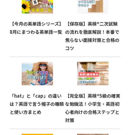
シ
ョ
【今月の英単語シリーズ】
【保存版】英検®︎二次試験
ン
8月にまつわる英単語一覧
の流れを徹底解説！本番で
焦らない面接対策と合格の
コツ
「hat」と「cap」の違い
【完全版】英検®︎5級の確実
は？英語で言う帽子の種類
な勉強法！小学生・英語初
と使い方まとめ
心者向けの合格ステップと
対策