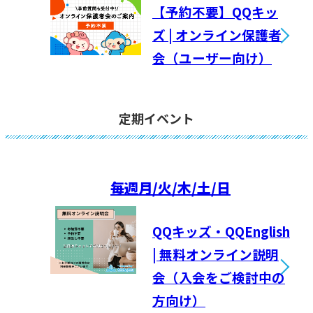
【予約不要】QQキッ
ズ | オンライン保護者
会（ユーザー向け）
定期イベント
毎週
月/火/木/土/日
QQキッズ・QQEnglish
| 無料オンライン説明
会（入会をご検討中の
方向け）