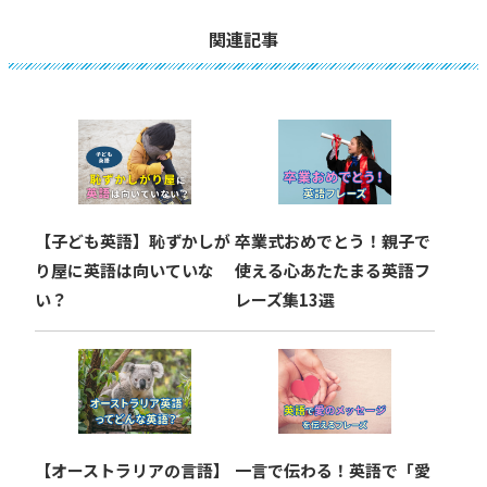
ビ
関連記事
ゲ
ー
シ
ョ
【子ども英語】恥ずかしが
卒業式おめでとう！親子で
ン
り屋に英語は向いていな
使える心あたたまる英語フ
い？
レーズ集13選
【オーストラリアの言語】
一言で伝わる！英語で「愛