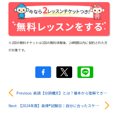
※2回の無料チケットは2回の無料体験後、24時間以内に契約された方
が対象です。
投
Previous:
英語【分詞構文】とは？基本から理解できるように徹底解説！例文付き
稿
Next:
【2024年度】英検®︎試験日｜自分に合ったスケジュールで合格をつかもう！
ナ