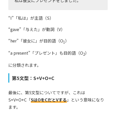
私は彼女にプレゼントをしました。
“I”「私は」が主語（S）
“gave”「与えた」が動詞（V）
“her”「彼女に」が目的語（O
）
1
“a present”「プレゼント」も目的語（O
）
2
に分類されます。
第5文型：S+V+O+C
最後に、第5文型についてですが、これは
S+V+O+C「
SはOをCだとVする
」という意味になり
ます。