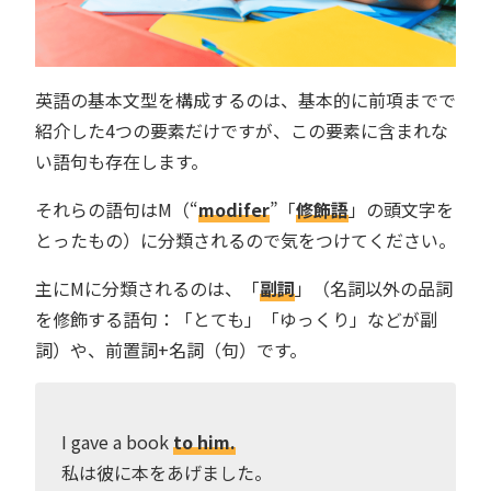
英語の基本文型を構成するのは、基本的に前項までで
紹介した4つの要素だけですが、この要素に含まれな
い語句も存在します。
それらの語句はM（“
modifer
”「
修飾語
」の頭文字を
とったもの）に分類されるので気をつけてください。
主にMに分類されるのは、「
副詞
」（名詞以外の品詞
を修飾する語句：「とても」「ゆっくり」などが副
詞）や、前置詞+名詞（句）です。
I gave a book
to him.
私は彼に本をあげました。