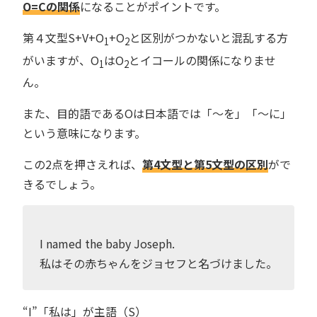
O=Cの関係
になることがポイントです。
第４文型S+V+O
+O
と区別がつかないと混乱する方
1
2
がいますが、O
はO
とイコールの関係になりませ
1
2
ん。
また、目的語であるOは日本語では「〜を」「〜に」
という意味になります。
この2点を押さえれば、
第4文型と第5文型の区別
がで
きるでしょう。
I named the baby Joseph.
私はその赤ちゃんをジョセフと名づけました。
“I”「私は」が主語（S）