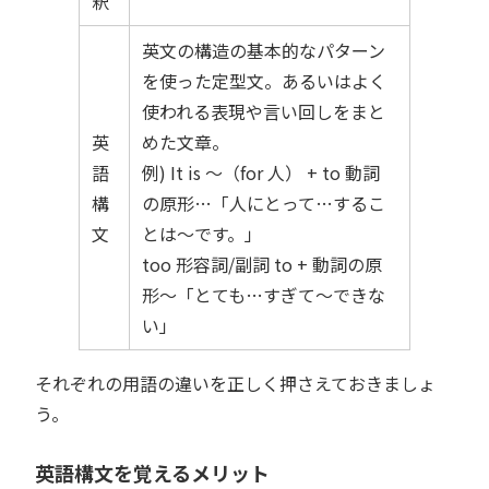
釈
英文の構造の基本的なパターン
を使った定型文。あるいはよく
使われる表現や言い回しをまと
英
めた文章。
語
例) It is 〜（for 人） + to 動詞
構
の原形…「人にとって…するこ
文
とは〜です。」
too 形容詞/副詞 to + 動詞の原
形〜「とても…すぎて〜できな
い」
それぞれの用語の違いを正しく押さえておきましょ
う。
英語構文を覚えるメリット