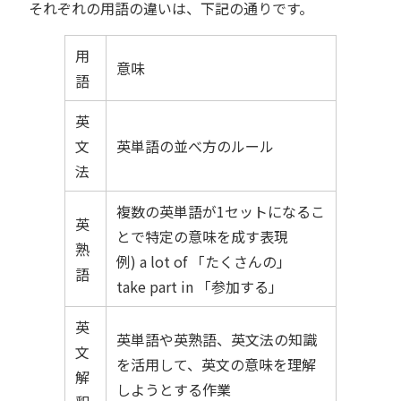
それぞれの用語の違いは、下記の通りです。
用
意味
語
英
文
英単語の並べ方のルール
法
複数の英単語が1セットになるこ
英
とで特定の意味を成す表現
熟
例) a lot of 「たくさんの」
語
take part in 「参加する」
英
英単語や英熟語、英文法の知識
文
を活用して、英文の意味を理解
解
しようとする作業