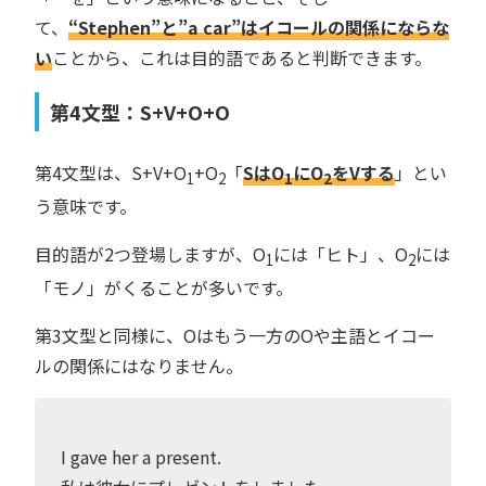
て、
“Stephen”と”a car”はイコールの関係にならな
い
ことから、これは目的語であると判断できます。
第4文型：S+V+O+O
第4文型は、S+V+O
+O
「
SはO
にO
をVする
」とい
1
2
1
2
う意味です。
目的語が2つ登場しますが、O
には「ヒト」、O
には
1
2
「モノ」がくることが多いです。
第3文型と同様に、Oはもう一方のOや主語とイコー
ルの関係にはなりません。
I gave her a present.