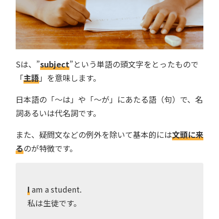
Sは、”
subject
”という単語の頭文字をとったもので
「
主語
」を意味します。
日本語の「〜は」や「〜が」にあたる語（句）で、名
詞あるいは代名詞です。
また、疑問文などの例外を除いて基本的には
文頭に来
る
のが特徴です。
I
am a student.
私は生徒です。