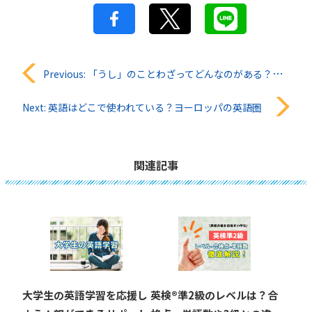
投
Previous:
「うし」のことわざってどんなのがある？子供に教えたい日本語と英語
稿
Next:
英語はどこで使われている？ヨーロッパの英語圏
ナ
ビ
関連記事
ゲ
ー
シ
ョ
大学生の英語学習を応援し
英検®︎準2級のレベルは？合