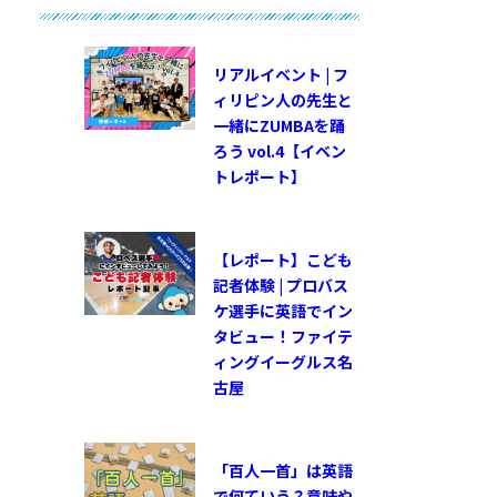
リアルイベント | フ
ィリピン人の先生と
一緒にZUMBAを踊
ろう vol.4【イベン
トレポート】
【レポート】こども
記者体験 | プロバス
ケ選手に英語でイン
タビュー！ファイテ
ィングイーグルス名
古屋
「百人一首」は英語
で何ていう？意味や