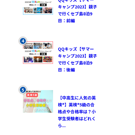
キャンプ2023】親子
で行くセブ島8泊9
日：前編
QQキッズ【サマー
キャンプ2023】親子
で行くセブ島8泊9
日：後編
【中高生に人気の英
検®︎】英検®︎5級の合
格点や合格率は？小
学生受験者はどれく
ら...