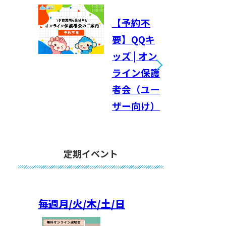
【予約不
要】QQキ
ッズ | オン
ライン保護
者会（ユー
ザー向け）
定期イベント
毎週
月/火/木/土/日