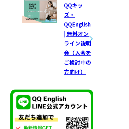
QQキッ
ズ・
QQEnglish
| 無料オン
ライン説明
会（入会を
ご検討中の
方向け）