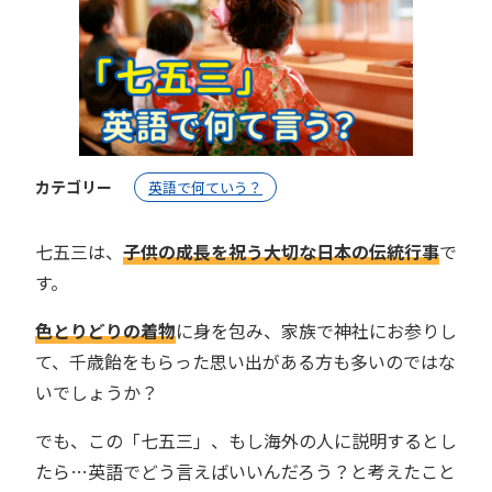
カテゴリー
英語で何ていう？
七五三は、
子供の成長を祝う大切な日本の伝統行事
で
す。
色とりどりの着物
に身を包み、家族で神社にお参りし
て、千歳飴をもらった思い出がある方も多いのではな
いでしょうか？
でも、この「七五三」、もし海外の人に説明するとし
たら…英語でどう言えばいいんだろう？と考えたこと