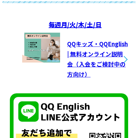
毎週
月/火/木/土/日
QQキッズ・QQEnglish
| 無料オンライン説明
会（入会をご検討中の
方向け）