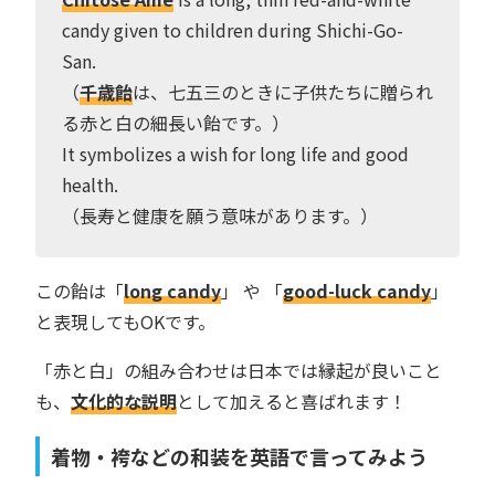
candy given to children during Shichi-Go-
San.
（
千歳飴
は、七五三のときに子供たちに贈られ
る赤と白の細長い飴です。）
It symbolizes a wish for long life and good
health.
（長寿と健康を願う意味があります。）
この飴は「
long candy
」 や 「
good-luck candy
」
と表現してもOKです。
「赤と白」の組み合わせは日本では縁起が良いこと
も、
文化的な説明
として加えると喜ばれます！
着物・袴などの和装を英語で言ってみよう