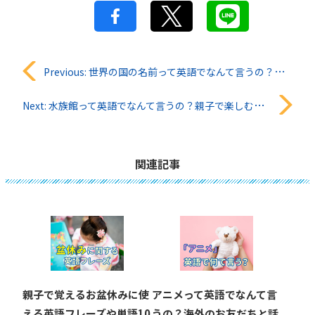
投
Previous:
世界の国の名前って英語でなんて言うの？親子で楽しむ国名クイズで英語に親しもう！
稿
Next:
水族館って英語でなんて言うの？親子で楽しむ海の生きもの英語15選！
ナ
ビ
関連記事
ゲ
ー
シ
ョ
親子で覚えるお盆休みに使
アニメって英語でなんて言
える英語フレーズや単語10
うの？海外のお友だちと話