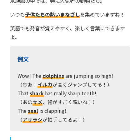
水族館の中では、特に人気者の動物たち。
いつも
子供たちの熱いまなざし
を集めていますね！
英語でも発音が覚えやすく、楽しく言葉にできます
よ。
例文
Wow! The
dolphins
are jumping so high!
（わあ！
イルカ
が高くジャンプしてる！）
That
shark
has really sharp teeth!
（あの
サメ
、歯がすごく鋭いね！）
The
seal
is clapping!
（
アザラシ
が拍手してるよ！）