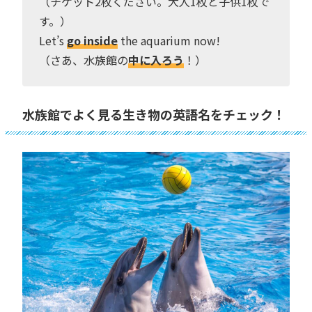
（チケット2枚ください。大人1枚と子供1枚で
す。）
Let’s
go inside
the aquarium now!
（さあ、水族館の
中に入ろう
！）
水族館でよく見る生き物の英語名をチェック！