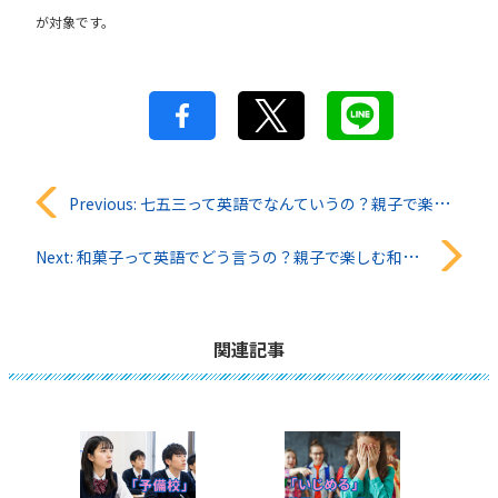
が対象です。
投
Previous:
七五三って英語でなんていうの？親子で楽しむ伝統行事の英語ガイド10選！
稿
Next:
和菓子って英語でどう言うの？親子で楽しむ和菓子英語ガイド
ナ
ビ
関連記事
ゲ
ー
シ