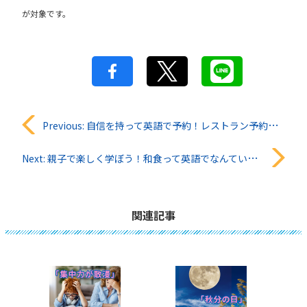
が対象です。
投
Previous:
自信を持って英語で予約！レストラン予約フレーズ完全ガイド
稿
Next:
親子で楽しく学ぼう！和食って英語でなんていうの？10の食べ物英語クイズ
ナ
ビ
関連記事
ゲ
ー
シ