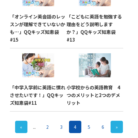
「オンライン英会話のレッ
「こどもに英語を勉強する
スンが理解できていないか
理由をどう説明します
も…」QQキッズ知恵袋
か？」QQキッズ知恵袋
#15
#13
「中学入学前に英語に慣れ
小学校からの英語教育 4
させたいです！」QQキッ
つのメリットと2つのデメ
ズ知恵袋#11
リット
«
...
2
3
4
5
6
»