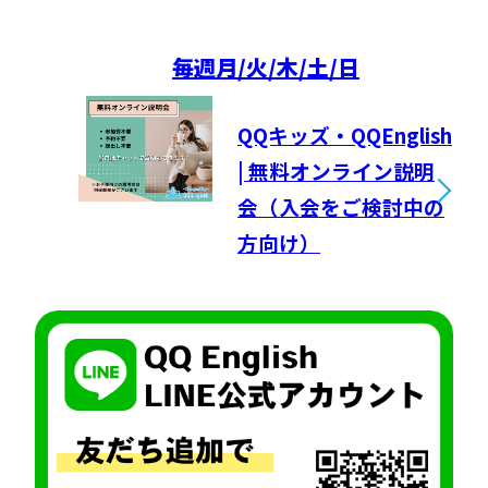
毎週
月/火/木/土/日
QQキッズ・QQEnglish
| 無料オンライン説明
会（入会をご検討中の
方向け）