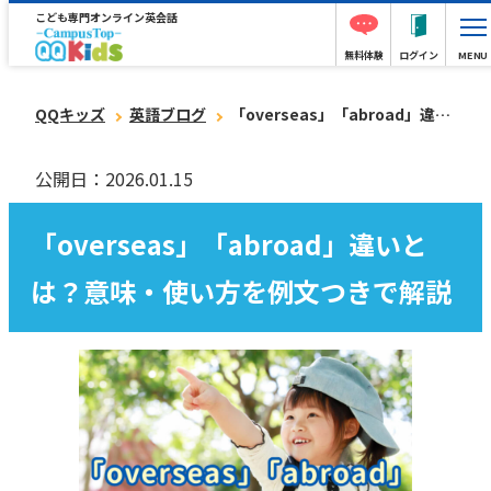
こども専門オンライン英会話
無料体験
ログイン
MENU
QQキッズ
英語ブログ
「overseas」「abroad」違いとは？意味・使い方を例文つきで解説
公開日：2026.01.15
「overseas」「abroad」違いと
は？意味・使い方を例文つきで解説