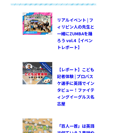
リアルイベント | フ
ィリピン人の先生と
一緒にZUMBAを踊
ろう vol.4【イベン
トレポート】
【レポート】こども
記者体験 | プロバス
ケ選手に英語でイン
タビュー！ファイテ
ィングイーグルス名
古屋
「百人一首」は英語
で何ていう？意味や