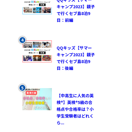
キャンプ2023】親子
で行くセブ島8泊9
日：前編
QQキッズ【サマー
キャンプ2023】親子
で行くセブ島8泊9
日：後編
【中高生に人気の英
検®︎】英検®︎5級の合
格点や合格率は？小
学生受験者はどれく
ら...