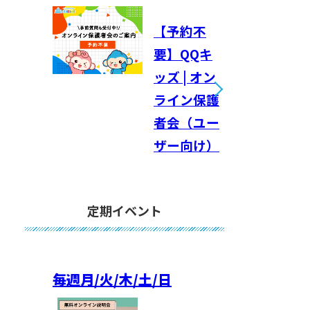
【予約不
要】QQキ
ッズ | オン
ライン保護
者会（ユー
ザー向け）
定期イベント
毎週
月/火/木/土/日