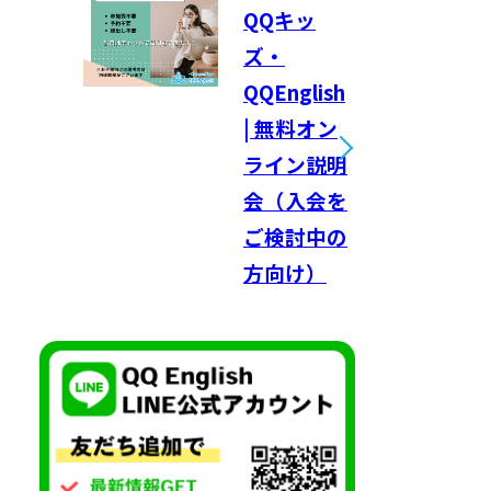
QQキッ
ズ・
QQEnglish
| 無料オン
ライン説明
会（入会を
ご検討中の
方向け）