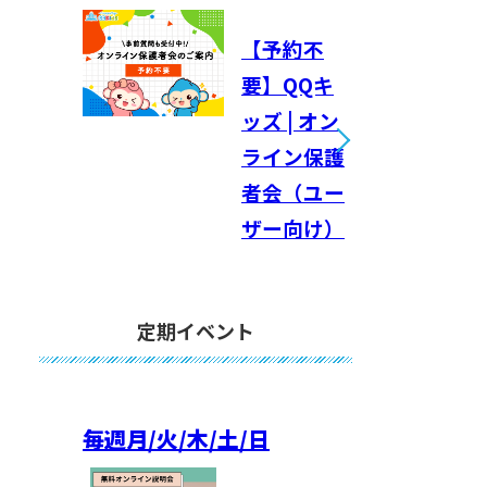
【予約不
要】QQキ
ッズ | オン
ライン保護
者会（ユー
ザー向け）
定期イベント
毎週
月/火/木/土/日