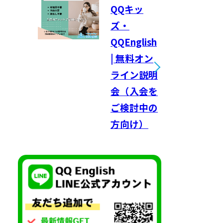
QQキッ
ズ・
QQEnglish
| 無料オン
ライン説明
会（入会を
ご検討中の
方向け）