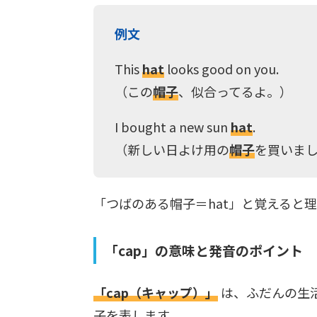
例文
This
hat
looks good on you.
（この
帽子
、似合ってるよ。）
I bought a new sun
hat
.
（新しい日よけ用の
帽子
を買いま
「つばのある帽子＝hat」と覚えると
「cap」の意味と発音のポイント
「cap（キャップ）」
は、ふだんの生
子を表します。