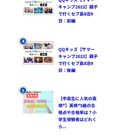
キャンプ2023】親子
で行くセブ島8泊9
日：前編
QQキッズ【サマー
キャンプ2023】親子
で行くセブ島8泊9
日：後編
【中高生に人気の英
検®︎】英検®︎5級の合
格点や合格率は？小
学生受験者はどれく
ら...