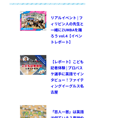
リアルイベント | フ
ィリピン人の先生と
一緒にZUMBAを踊
ろう vol.4【イベン
トレポート】
【レポート】こども
記者体験 | プロバス
ケ選手に英語でイン
タビュー！ファイテ
ィングイーグルス名
古屋
「百人一首」は英語
で何ていう？意味や