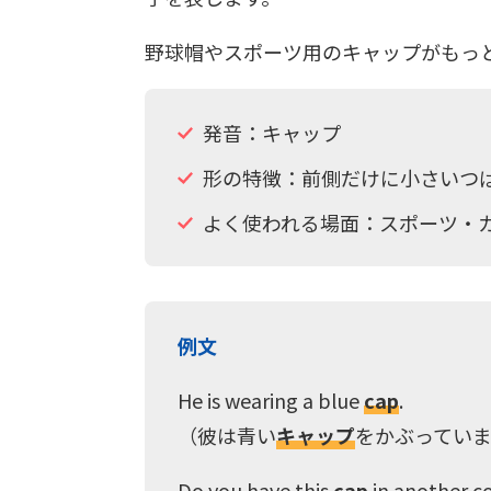
野球帽やスポーツ用のキャップがもっ
発音：キャップ
形の特徴：前側だけに小さいつ
よく使われる場面：スポーツ・
例文
He is wearing a blue
cap
.
（彼は青い
キャップ
をかぶっていま
Do you have this
cap
in another c