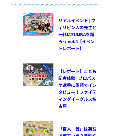
リアルイベント | フ
ィリピン人の先生と
一緒にZUMBAを踊
ろう vol.4【イベン
トレポート】
【レポート】こども
記者体験 | プロバス
ケ選手に英語でイン
タビュー！ファイテ
ィングイーグルス名
古屋
「百人一首」は英語
で何ていう？意味や