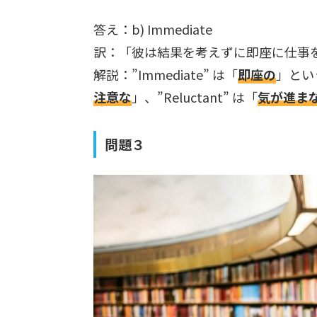
答え：b) Immediate
訳：「彼は結果を考えずに即座に仕事
解説：”Immediate” は「
即座の
」という
注意な
」、”Reluctant” は「
気が進ま
問題３