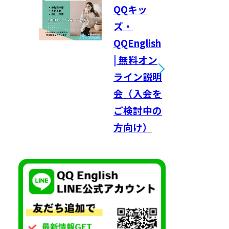
QQキッ
ズ・
QQEnglish
| 無料オン
ライン説明
会（入会を
ご検討中の
方向け）