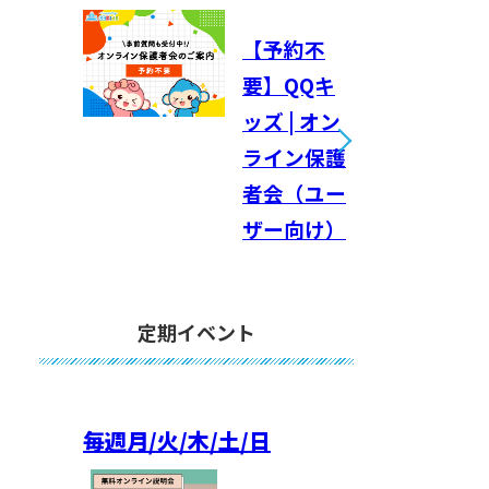
【予約不
要】QQキ
ッズ | オン
ライン保護
者会（ユー
ザー向け）
定期イベント
毎週
月/火/木/土/日