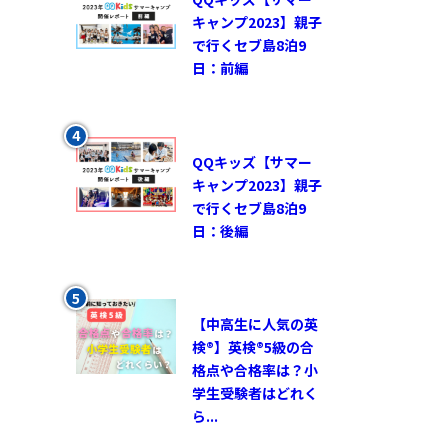
キャンプ2023】親子
で行くセブ島8泊9
日：前編
QQキッズ【サマー
キャンプ2023】親子
で行くセブ島8泊9
日：後編
【中高生に人気の英
検®︎】英検®︎5級の合
格点や合格率は？小
学生受験者はどれく
ら...