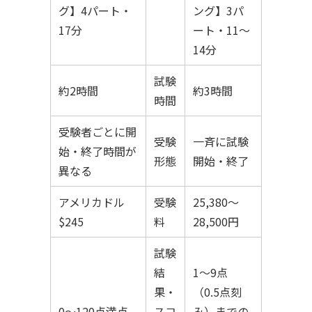
グ】4パート・
ング】3パ
17分
ート・11〜
14分
試験
約2時間
約3時間
時間
受験者ごとに開
受験
一斉に試験
始・終了時間が
形態
開始・終了
異なる
アメリカドル
受験
25,380〜
$245
料
28,500円
試験
結
1〜9点
果・
（0.5点刻
0〜120点満点
スコ
み）までの