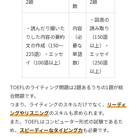
2題
2題
数
・図表の
・読んだり聞いた
内容
読み取り
りした内容の要約
（必
（150語
文の作成（150〜
要な
以上）・
225語）・エッセ
単語
エッセイ
イ（100語以上）
数）
（250語
以上）
TOEFLのライティング問題は2題あるうちの1題が総
合問題です。
つまり、ライティングのスキルだけでなく、
リーディ
ングやリスニング
のスキルも求められます。
また、TOEFLはコンピューター形式の試験であるた
め、
スピーディーなタイピング力
も必要です。