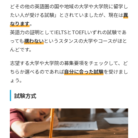
どその他の英語圏の国や地域の大学や大学院に留学し
たい人が受ける試験」とされていましたが、現在は
異
なります
。
英語力の証明としてIELTSとTOEFLいずれの試験であ
っても
構わない
というスタンスの大学やコースがほと
んどです。
志望する大学や大学院の募集要項をチェックして、ど
ちらか選べるのであれば
自分に合った試験
を受けまし
ょう。
試験方式