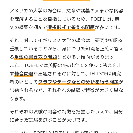
アメリカの大学の場合は、文章や講義の大まかな内容
を理解することを目指しているため、TOEFLでは英
文の概要を掴んで
選択形式で答える問題
が多いです。
それに対してイギリスの大学の場合は、研究や知識を
重視していることから、身につけた知識を正確に答え
る
単語の書き取り問題
などが多い傾向があります。
また、TOEFLでは英語の4技能全てを使って答えを出
す
総合問題
が出題されるのに対して、IELTSでは研究
者の卵として
グラフやデータなどの分析を行う問題
が
出題されるなど、それぞれの試験で特徴が大きく異な
ります。
それぞれの試験の内容や特徴を把握したうえで、自分
に合った試験を選ぶことが大切です。
ここでは、TOEFLとIELTSの試験内容の違いについ