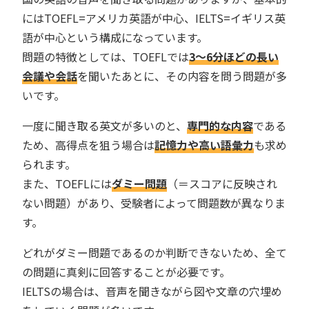
にはTOEFL=アメリカ英語が中心、IELTS=イギリス英
語が中心という構成になっています。
問題の特徴としては、TOEFLでは
3〜6分ほどの長い
会議や会話
を聞いたあとに、その内容を問う問題が多
いです。
一度に聞き取る英文が多いのと、
専門的な内容
である
ため、高得点を狙う場合は
記憶力や高い語彙力
も求め
られます。
また、TOEFLには
ダミー問題
（＝スコアに反映され
ない問題）があり、受験者によって問題数が異なりま
す。
どれがダミー問題であるのか判断できないため、全て
の問題に真剣に回答することが必要です。
IELTSの場合は、音声を聞きながら図や文章の穴埋め