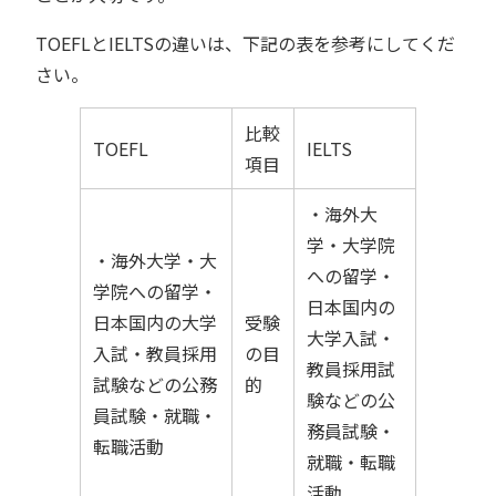
TOEFLとIELTSの違いは、下記の表を参考にしてくだ
さい。
比較
TOEFL
IELTS
項目
・海外大
学・大学院
・海外大学・大
への留学・
学院への留学・
日本国内の
日本国内の大学
受験
大学入試・
入試・教員採用
の目
教員採用試
試験などの公務
的
験などの公
員試験・就職・
務員試験・
転職活動
就職・転職
活動