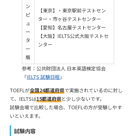
ン
【東京】・東京駅前テストセン
ピ
ター・市ヶ谷テストセンター
ュ
【愛知】名古屋テストセンター
ー
【大阪】IELTS公式大阪テストセ
タ
ンター
ー
版
参考：公共財団法人 日本英語検定協会
「
IELTS 試験日程
」
TOEFLが
全国24都道府県
で実施されているのに対し
て、IELTSは
15都道府県
と少し少ないです。
試験会場で比較した場合、TOEFLの方が受験しやす
いといえます。
試験内容