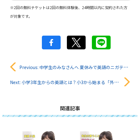
※2回の無料チケットは2回の無料体験後、24時間以内に契約された方
が対象です。
投
Previous:
中学生のみなさんへ 夏休みで英語のニガテを克服しよう！
稿
Next:
小学3年生からの英語とは？小3から始まる「外国語活動」について徹底解説！
ナ
ビ
関連記事
ゲ
ー