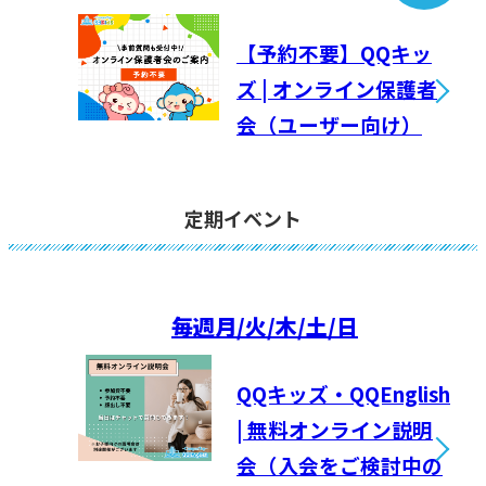
【予約不要】QQキッ
ズ | オンライン保護者
会（ユーザー向け）
定期イベント
毎週
月/火/木/土/日
QQキッズ・QQEnglish
| 無料オンライン説明
会（入会をご検討中の