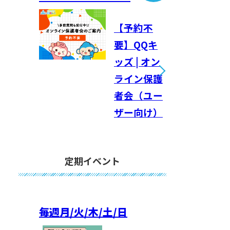
【予約不
要】QQキ
ッズ | オン
ライン保護
者会（ユー
ザー向け）
定期イベント
毎週
月/火/木/土/日