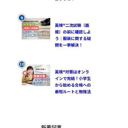
英検®︎二次試験（面
接）の前に確認しよ
う｜服装に関する疑
問を一挙解決！
英検®対策はオンラ
インで完結！小学生
から始める合格への
最短ルートと勉強法
新着記事