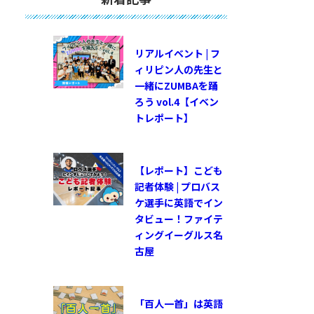
リアルイベント | フ
ィリピン人の先生と
一緒にZUMBAを踊
ろう vol.4【イベン
トレポート】
【レポート】こども
記者体験 | プロバス
ケ選手に英語でイン
タビュー！ファイテ
ィングイーグルス名
古屋
「百人一首」は英語