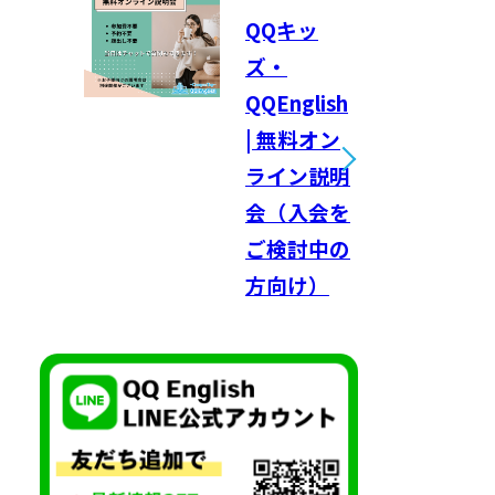
QQキッ
ズ・
QQEnglish
| 無料オン
ライン説明
会（入会を
ご検討中の
方向け）