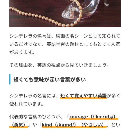
シンデレラの名言は、映画の名シーンとして知られて
いるだけでなく、英語学習の題材としてもとても人気
があります。
その理由を、英語の視点から見ていきましょう。
短くても意味が深い言葉が多い
シンデレラの名言には、
短くて覚えやすい英語
が多く
使われています。
代表的な言葉のひとつが、「
courage（/ˈkɜːrɪdʒ/）
（勇気）
」や「
kind（/kaɪnd/）（やさしい）
」とい