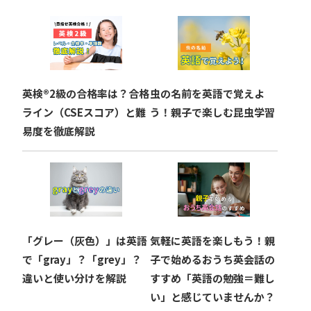
ー
シ
ョ
英検®︎2級の合格率は？合格
虫の名前を英語で覚えよ
ン
ライン（CSEスコア）と難
う！親子で楽しむ昆虫学習
易度を徹底解説
「グレー（灰色）」は英語
気軽に英語を楽しもう！親
で「gray」？「grey」？
子で始めるおうち英会話の
違いと使い分けを解説
すすめ「英語の勉強＝難し
い」と感じていませんか？