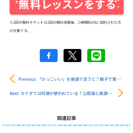
※2回の無料チケットは2回の無料体験後、24時間以内に契約された方
が対象です。
投
Previous:
「かっこいい」を英語で言うと？親子で覚えたいかっこいい表現まとめ
稿
Next:
カナダでは何語が使われている？公用語と英語の特徴を詳しく紹介
ナ
ビ
関連記事
ゲ