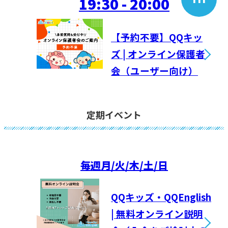
19:30 - 20:00
【予約不要】QQキッ
ズ | オンライン保護者
会（ユーザー向け）
定期イベント
毎週
月/火/木/土/日
QQキッズ・QQEnglish
| 無料オンライン説明