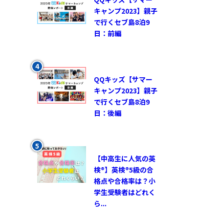
キャンプ2023】親子
で行くセブ島8泊9
日：前編
QQキッズ【サマー
キャンプ2023】親子
で行くセブ島8泊9
日：後編
【中高生に人気の英
検®︎】英検®︎5級の合
格点や合格率は？小
学生受験者はどれく
ら...