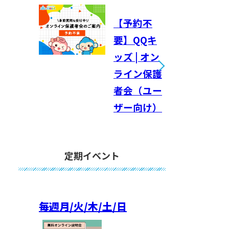
【予約不
要】QQキ
ッズ | オン
ライン保護
者会（ユー
ザー向け）
定期イベント
毎週
月/火/木/土/日