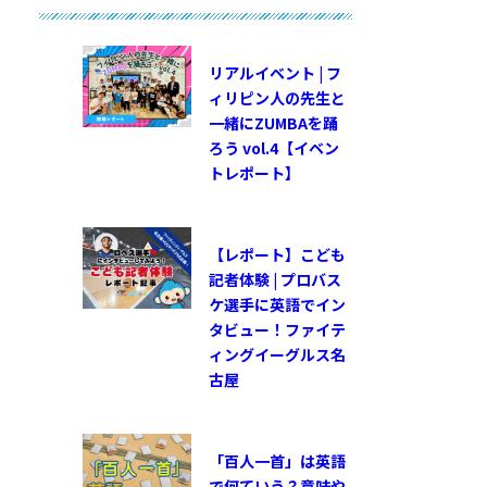
リアルイベント | フ
ィリピン人の先生と
一緒にZUMBAを踊
ろう vol.4【イベン
トレポート】
【レポート】こども
記者体験 | プロバス
ケ選手に英語でイン
タビュー！ファイテ
ィングイーグルス名
古屋
「百人一首」は英語
で何ていう？意味や