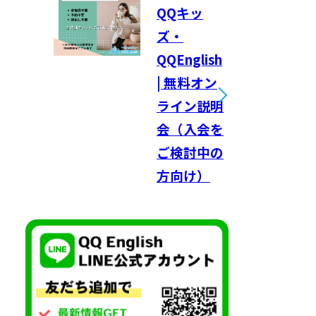
QQキッ
ズ・
QQEnglish
| 無料オン
ライン説明
会（入会を
ご検討中の
方向け）