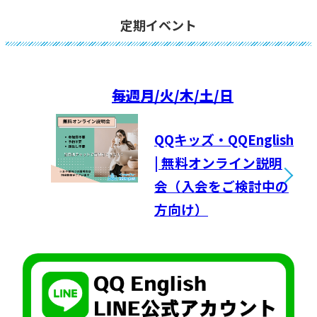
定期イベント
毎週
月/火/木/土/日
QQキッズ・QQEnglish
| 無料オンライン説明
会（入会をご検討中の
方向け）