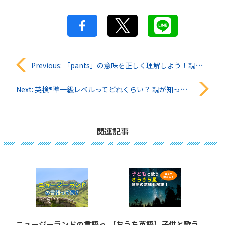
投
Previous:
「pants」の意味を正しく理解しよう！親子で楽しく覚える日常英語
稿
Next:
英検®準一級レベルってどれくらい？ 親が知っておきたい子供の英語力とサポート方法
ナ
ビ
関連記事
ゲ
ー
シ
ョ
ニュージーランドの言語っ
【おうち英語】子供と歌う