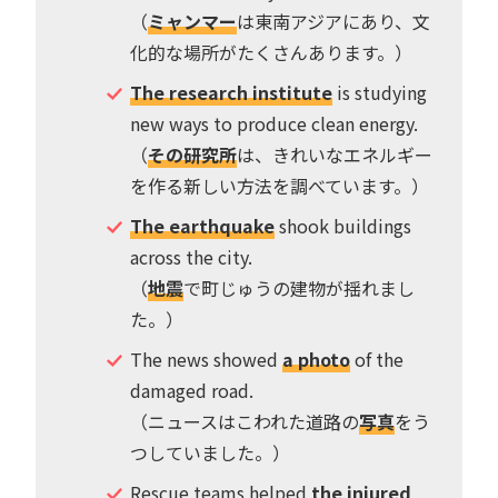
（
ミャンマー
は東南アジアにあり、文
化的な場所がたくさんあります。）
The research institute
is studying
new ways to produce clean energy.
（
その研究所
は、きれいなエネルギー
を作る新しい方法を調べています。）
The earthquake
shook buildings
across the city.
（
地震
で町じゅうの建物が揺れまし
た。）
The news showed
a photo
of the
damaged road.
（ニュースはこわれた道路の
写真
をう
つしていました。）
Rescue teams helped
the injured