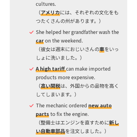
cultures.
（
アメリカ
には、それぞれの文化をも
つたくさんの州があります。）
She helped her grandfather wash the
car
on the weekend.
（彼女は週末におじいさんの
車
をいっ
しょに洗いました。）
A high tariff
can make imported
products more expensive.
（
高い関税
は、外国からの品物を高く
してしまいます。）
The mechanic ordered
new auto
parts
to fix the engine.
（整備士はエンジンを直すために
新し
い自動車部品
を注文しました。）