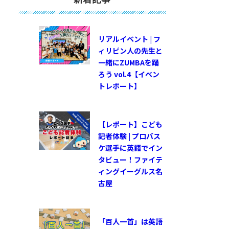
リアルイベント | フ
ィリピン人の先生と
一緒にZUMBAを踊
ろう vol.4【イベン
トレポート】
【レポート】こども
記者体験 | プロバス
ケ選手に英語でイン
タビュー！ファイテ
ィングイーグルス名
古屋
「百人一首」は英語