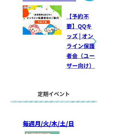
【予約不
要】QQキ
ッズ | オン
ライン保護
者会（ユー
ザー向け）
定期イベント
毎週
月/火/木/土/日