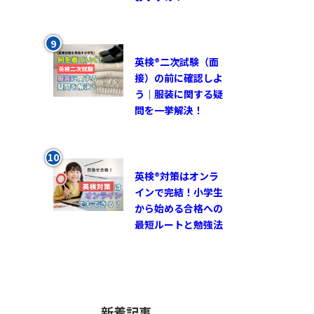
英検®︎二次試験（面
接）の前に確認しよ
う｜服装に関する疑
問を一挙解決！
英検®対策はオンラ
インで完結！小学生
から始める合格への
最短ルートと勉強法
新着記事