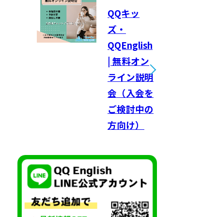
QQキッ
ズ・
QQEnglish
| 無料オン
ライン説明
会（入会を
ご検討中の
方向け）