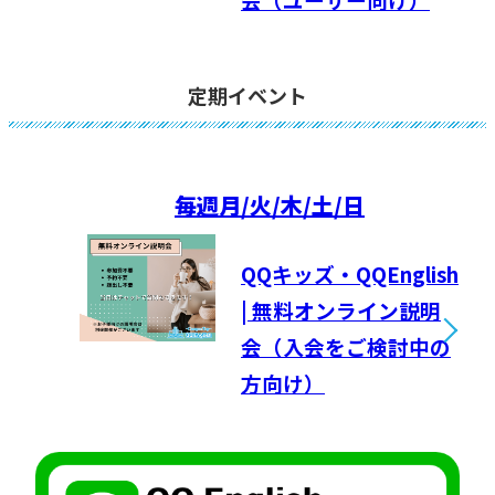
定期イベント
毎週
月/火/木/土/日
QQキッズ・QQEnglish
| 無料オンライン説明
会（入会をご検討中の
方向け）