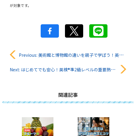
が対象です。
投
Previous:
美術館と博物館の違いを親子で学ぼう！英語で楽しむ文化体験
稿
Next:
はじめてでも安心！英検®︎準2級レベルの重要熟語まとめ
ナ
ビ
関連記事
ゲ
ー
シ