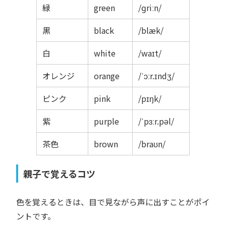
緑
green
/ɡriːn/
黒
black
/blæk/
白
white
/waɪt/
オレンジ
orange
/ˈɔːr.ɪndʒ/
ピンク
pink
/pɪŋk/
紫
purple
/ˈpɜːr.pəl/
茶色
brown
/braʊn/
親子で覚えるコツ
色を覚えるときは、目で見ながら声に出すことがポイ
ントです。