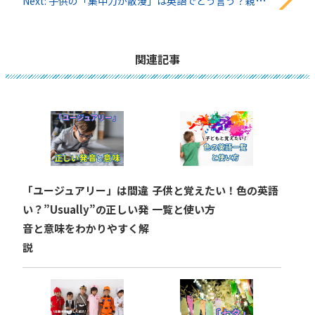
稿
Next:
子供の「集中力が散漫」は英語でどう言う？親子で学べる表現集
ナ
ビ
関連記事
ゲ
ー
シ
ョ
「ユージュアリー」は間違
子供と覚えたい！色の英語
ン
い？”Usually”の正しい発
一覧と使い方
音と意味をわかりやすく解
説