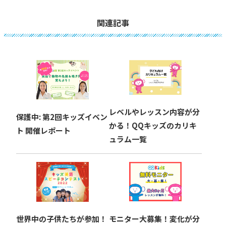
ナ
ビ
関連記事
ゲ
ー
シ
ョ
レベルやレッスン内容が分
保護中: 第2回キッズイベン
かる！QQキッズのカリキ
ン
ト 開催レポート
ュラム一覧
モニター大募集！変化が分
世界中の子供たちが参加！