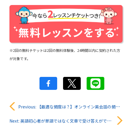
※2回の無料チケットは2回の無料体験後、24時間以内に契約された方
が対象です。
投
Previous:
【最適な頻度は？】オンライン英会話の頻度と英語力向上の関係
稿
Next:
英語初心者が単語ではなく文章で受け答えができるようになるには？