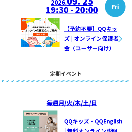
09. 25
2026.
Fri
19:30 - 20:00
【予約不要】QQキッ
ズ | オンライン保護者
会（ユーザー向け）
定期イベント
毎週
月/火/木/土/日
QQキッズ・QQEnglish
| 無料オンライン説明