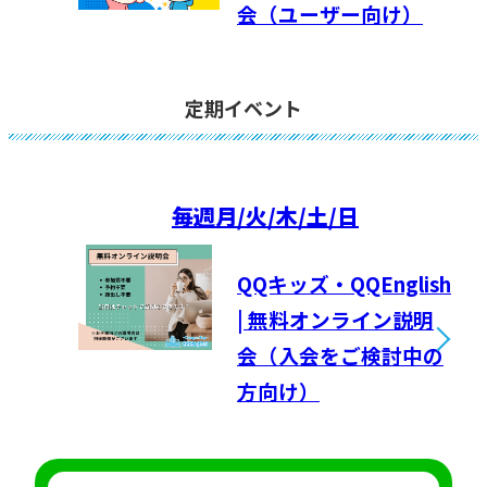
会（ユーザー向け）
定期イベント
毎週
月/火/木/土/日
QQキッズ・QQEnglish
| 無料オンライン説明
会（入会をご検討中の
方向け）