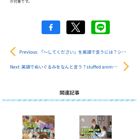
が対象です。
投
Previous:
「～してください」を英語で言うには？シーン別による注意点
稿
Next:
英語でぬいぐるみをなんと言う？stuffed animalと他の表現方法も紹介
ナ
ビ
関連記事
ゲ
ー
シ