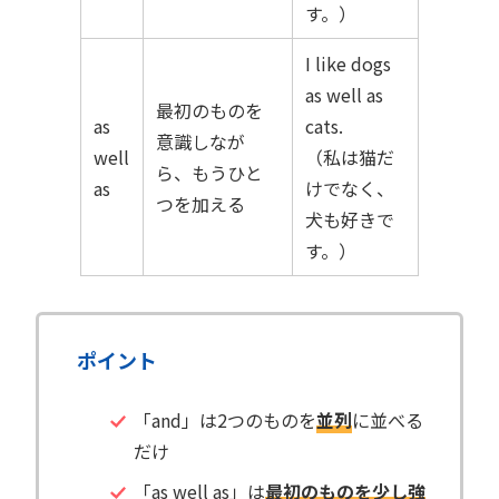
す。）
I like dogs
as well as
最初のものを
as
cats.
意識しなが
well
（私は猫だ
ら、もうひと
as
けでなく、
つを加える
犬も好きで
す。）
ポイント
「and」は2つのものを
並列
に並べる
だけ
「as well as」は
最初のものを少し強