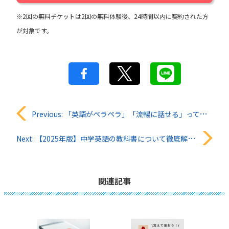
※2回の無料チケットは2回の無料体験後、24時間以内に契約された方
が対象です。
投
Previous:
「英語がペラペラ」「流暢に話せる」って、英語で何て言う？シーン別に解説！
稿
Next:
【2025年版】中学英語の教科書について徹底解説！
ナ
ビ
関連記事
ゲ
ー