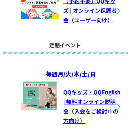
【予約不要】QQキッ
ズ | オンライン保護者
会（ユーザー向け）
定期イベント
毎週
月/火/木/土/日
QQキッズ・QQEnglish
| 無料オンライン説明
会（入会をご検討中の
方向け）