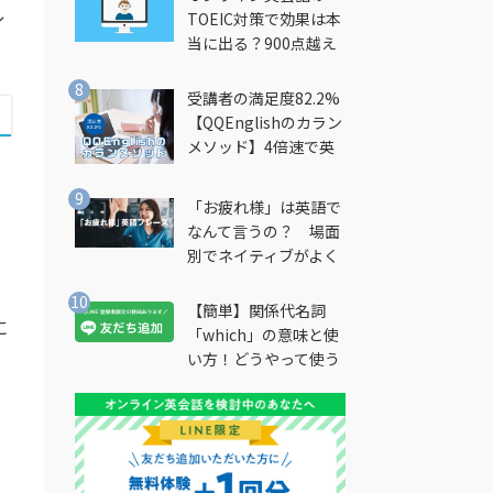
レ
TOEIC対策で効果は本
当に出る？900点越え
筆者が徹底解説
受講者の満足度82.2%
【QQEnglishのカラン
メソッド】4倍速で英
会話を習得できる勉強
法とは？
「お疲れ様」は英語で
なんて言うの？ 場面
別でネイティブがよく
使う英語フレーズを解
説
【簡単】関係代名詞
に
「which」の意味と使
い方！どうやって使う
の？