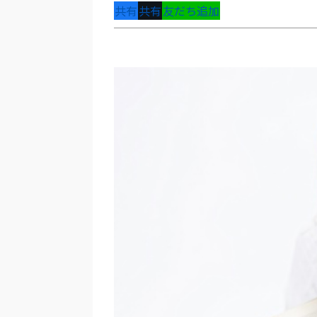
共有
共有
友だち追加