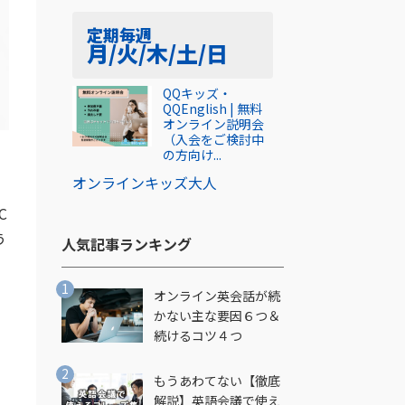
定期
毎週
月/火/木/土/日
QQキッズ・
QQEnglish | 無料
オンライン説明会
（入会をご検討中
の方向け...
オンライン
キッズ
大人
C
う
人気記事ランキング​
オンライン英会話が続
し
かない主な要因６つ＆
続けるコツ４つ
もうあわてない【徹底
解説】英語会議で使え