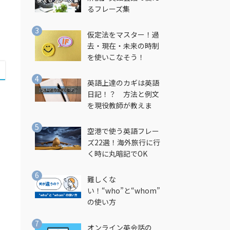
るフレーズ集
仮定法をマスター！過
去・現在・未来の時制
を使いこなそう！
英語上達のカギは英語
日記！？ 方法と例文
を現役教師が教えま
す！
空港で使う英語フレー
ズ22選！海外旅行に行
く時に丸暗記でOK
難しくな
い！“who”と“whom”
の使い方
オンライン英会話の