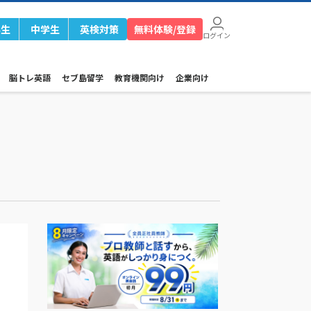
学生
中学生
英検対策
無料体験/登録
ログイン
脳トレ英語
セブ島留学
教育機関向け
企業向け