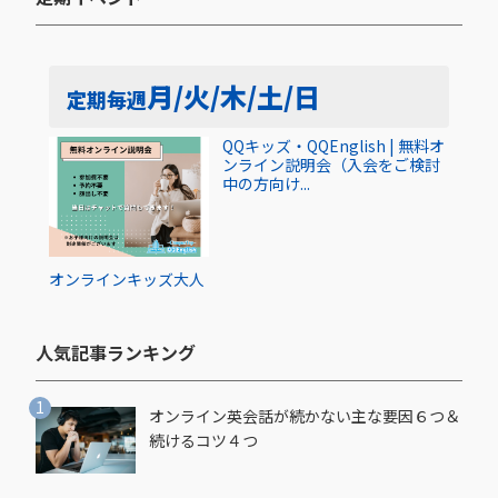
月/火/木/土/日
定期
毎週
QQキッズ・QQEnglish | 無料オ
ンライン説明会（入会をご検討
中の方向け...
オンライン
キッズ
大人
人気記事ランキング​
オンライン英会話が続かない主な要因６つ＆
続けるコツ４つ