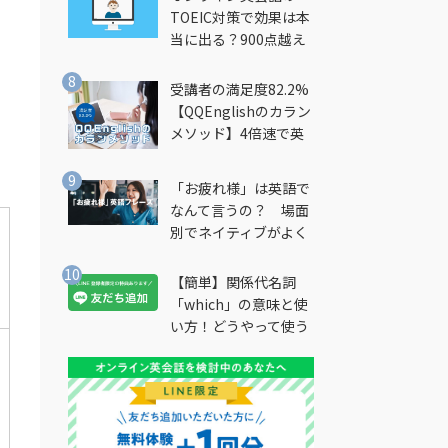
TOEIC対策で効果は本
当に出る？900点越え
筆者が徹底解説
受講者の満足度82.2%
【QQEnglishのカラン
メソッド】4倍速で英
会話を習得できる勉強
法とは？
「お疲れ様」は英語で
なんて言うの？ 場面
別でネイティブがよく
使う英語フレーズを解
説
【簡単】関係代名詞
「which」の意味と使
い方！どうやって使う
の？