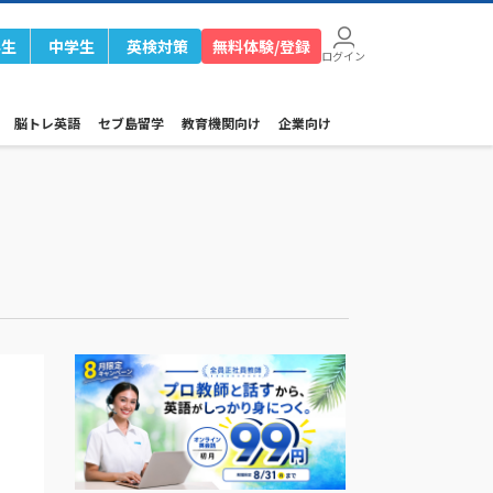
学生
中学生
英検対策
無料体験/登録
ログイン
脳トレ英語
セブ島留学
教育機関向け
企業向け