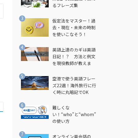
るフレーズ集
仮定法をマスター！過
去・現在・未来の時制
を使いこなそう！
英語上達のカギは英語
日記！？ 方法と例文
を現役教師が教えま
す！
空港で使う英語フレー
ズ22選！海外旅行に行
く時に丸暗記でOK
難しくな
い！“who”と“whom”
の使い方
オンライン英会話の