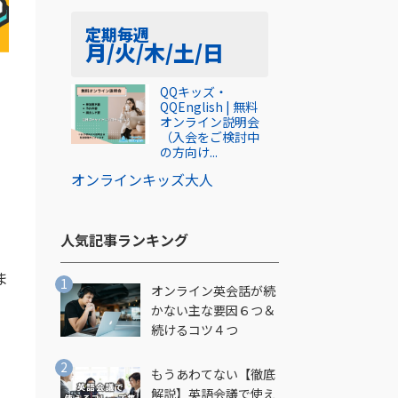
定期
毎週
月/火/木/土/日
QQキッズ・
QQEnglish | 無料
オンライン説明会
（入会をご検討中
の方向け...
オンライン
キッズ
大人
人気記事ランキング​
ま
オンライン英会話が続
かない主な要因６つ＆
続けるコツ４つ
もうあわてない【徹底
解説】英語会議で使え