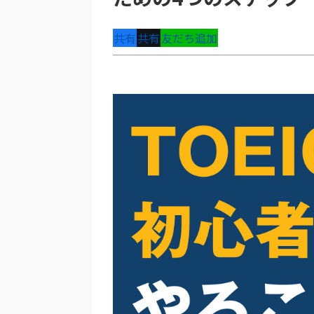
共有
共有
友だち追加