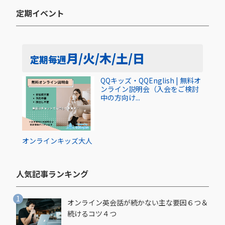
定期イベント​
月/火/木/土/日
定期
毎週
QQキッズ・QQEnglish | 無料オ
ンライン説明会（入会をご検討
中の方向け...
オンライン
キッズ
大人
人気記事ランキング​
オンライン英会話が続かない主な要因６つ＆
続けるコツ４つ