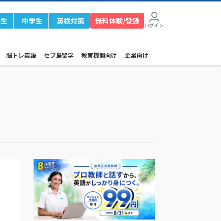
学生
中学生
英検対策
無料体験/登録
ログイン
脳トレ英語
セブ島留学
教育機関向け
企業向け