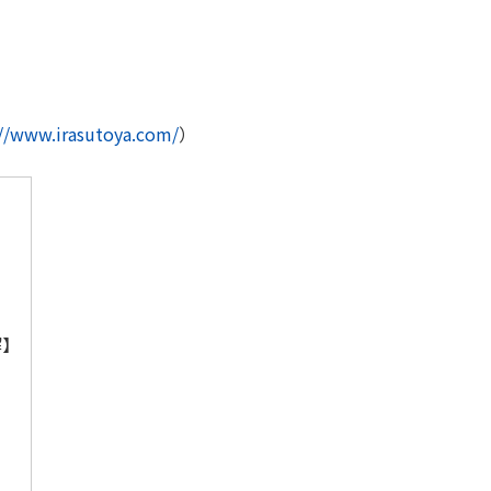
://www.irasutoya.com/
）
正解】