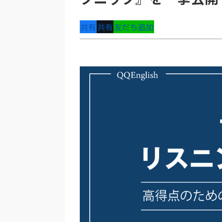
共有
共有
友だち追加