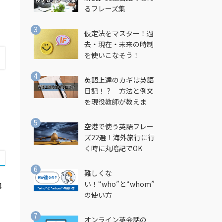
るフレーズ集
仮定法をマスター！過
去・現在・未来の時制
を使いこなそう！
英語上達のカギは英語
日記！？ 方法と例文
を現役教師が教えま
す！
空港で使う英語フレー
ズ22選！海外旅行に行
く時に丸暗記でOK
難しくな
い！“who”と“whom”
4
の使い方
オンライン英会話の