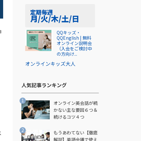
定期
毎週
月/火/木/土/日
ョ
QQキッズ・
QQEnglish | 無料
オンライン説明会
（入会をご検討中
の方向け...
オンライン
キッズ
大人
が
人気記事ランキング​
オンライン英会話が続
かない主な要因６つ＆
続けるコツ４つ
ス
もうあわてない【徹底
解説】英語会議で使え