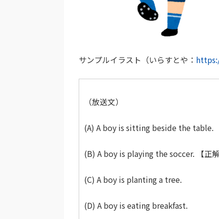
サンプルイラスト（いらすとや：
https
（放送文）
(A) A boy is sitting beside the table.
(B) A boy is playing the soccer. 【
(C) A boy is planting a tree.
(D) A boy is eating breakfast.