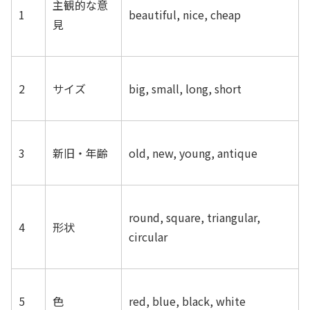
主観的な意
1
beautiful, nice, cheap
見
2
サイズ
big, small, long, short
3
新旧・年齢
old, new, young, antique
round, square, triangular,
4
形状
circular
5
色
red, blue, black, white