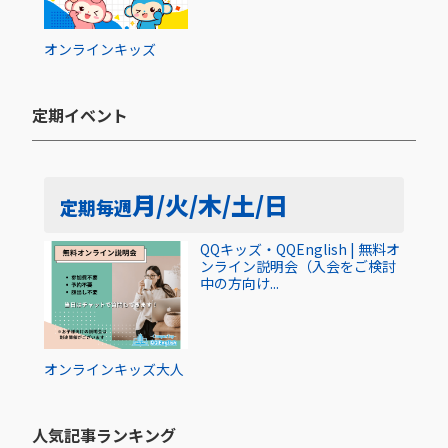
オンライン
キッズ
定期イベント​
月/火/木/土/日
定期
毎週
QQキッズ・QQEnglish | 無料オ
ンライン説明会（入会をご検討
中の方向け...
オンライン
キッズ
大人
人気記事ランキング​