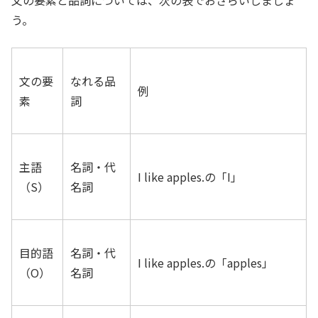
文の要素と品詞については、次の表でおさらいしましょ
う。
文の要
なれる品
例
素
詞
主語
名詞・代
I like apples.の「I」
（S）
名詞
目的語
名詞・代
I like apples.の「apples」
（O）
名詞