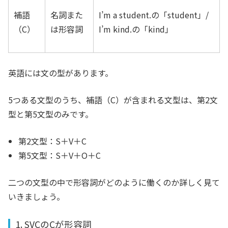
補語
名詞また
I’m a student.の「student」/
（C）
は形容詞
I’m kind.の「kind」
英語には文の型があります。
5つある文型のうち、補語（C）が含まれる文型は、第2文
型と第5文型のみです。
第2文型：S＋V＋C
第5文型：S＋V＋O＋C
二つの文型の中で形容詞がどのように働くのか詳しく見て
いきましょう。
1. SVCのCが形容詞