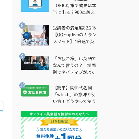
TOEIC対策で効果は本
当に出る？900点越え
筆者が徹底解説
受講者の満足度82.2%
【QQEnglishのカラン
メソッド】4倍速で英
会話を習得できる勉強
法とは？
「お疲れ様」は英語で
なんて言うの？ 場面
別でネイティブがよく
使う英語フレーズを解
説
【簡単】関係代名詞
「which」の意味と使
い方！どうやって使う
の？