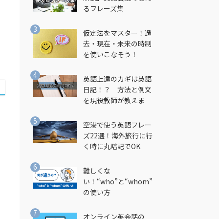
るフレーズ集
仮定法をマスター！過
去・現在・未来の時制
を使いこなそう！
英語上達のカギは英語
日記！？ 方法と例文
を現役教師が教えま
す！
空港で使う英語フレー
ズ22選！海外旅行に行
く時に丸暗記でOK
難しくな
い！“who”と“whom”
の使い方
オンライン英会話の