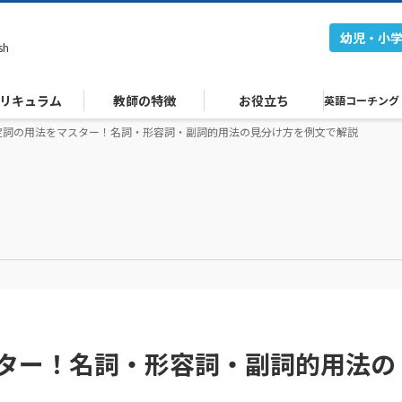
幼児・小
sh
リキュラム
教師の特徴
お役立ち
英語コーチング
不定詞の用法をマスター！名詞・形容詞・副詞的用法の見分け方を例文で解説
スター！名詞・形容詞・副詞的用法の