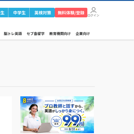
学生
中学生
英検対策
無料体験/登録
ログイン
脳トレ英語
セブ島留学
教育機関向け
企業向け