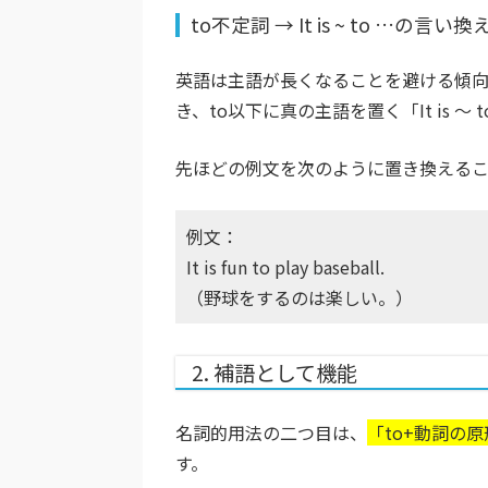
to不定詞 → It is ~ to …の言い換
英語は主語が長くなることを避ける傾向
き、to以下に真の主語を置く「It is 
先ほどの例文を次のように置き換えるこ
例文：
It is fun to play baseball.
（野球をするのは楽しい。）
2. 補語として機能
名詞的用法の二つ目は、
「to+動詞の
す。