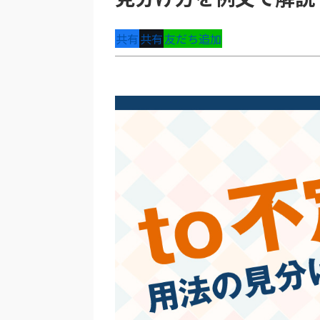
共有
共有
友だち追加