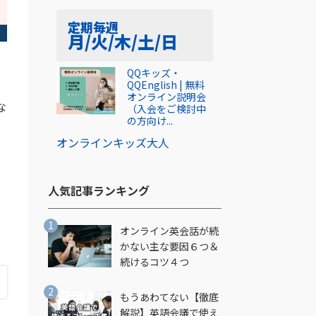
定期
毎週
月/火/木/土/日
QQキッズ・
QQEnglish | 無料
オンライン説明会
な
（入会をご検討中
の方向け...
オンライン
キッズ
大人
人気記事ランキング​
オンライン英会話が続
かない主な要因６つ＆
続けるコツ４つ
もうあわてない【徹底
解説】英語会議で使え