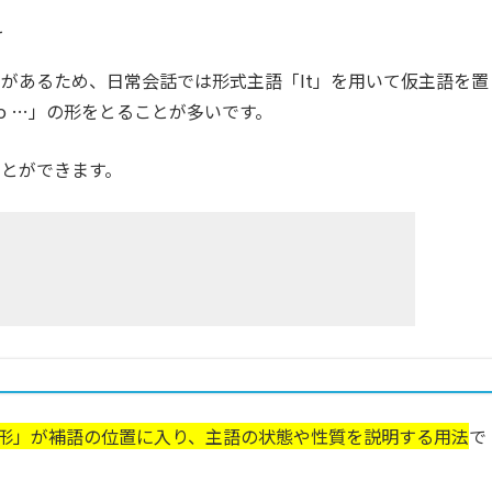
え
があるため、日常会話では形式主語「It」を用いて仮主語を置
〜 to …」の形をとることが多いです。
とができます。
原形」が補語の位置に入り、主語の状態や性質を説明する用法
で