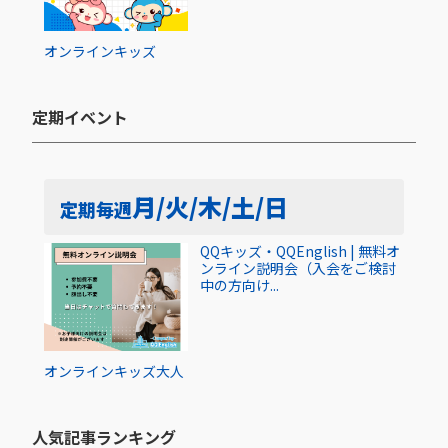
オンライン
キッズ
定期イベント​
月/火/木/土/日
定期
毎週
QQキッズ・QQEnglish | 無料オ
ンライン説明会（入会をご検討
中の方向け...
オンライン
キッズ
大人
人気記事ランキング​