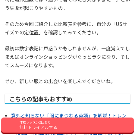
う失敗が起こりやすいもの。
そのため今回ご紹介した比較表を参考に、自分の「USサ
イズでの定位置」を確認してみてください。
最初は数字表記に戸惑うかもしれませんが、一度覚えてし
まえばオンラインショッピングがぐっとラクになり、そし
てスムーズになります。
ぜひ、新しい服との出会いを楽しんでくださいね。
こちらの記事もおすすめ
意外と知らない「服にまつわる英語」を解説！トレン
体験レッスン2回あり
ドライクな単語を覚えてオシャレに使いこなそう！
無料トライアルする
「化粧」の英語表現完全ガイド｜日常会話で使えるメ