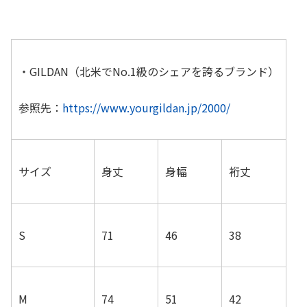
・GILDAN（北米でNo.1級のシェアを誇るブランド）
参照先：
https://www.yourgildan.jp/2000/
サイズ
身丈
身幅
裄丈
S
71
46
38
M
74
51
42