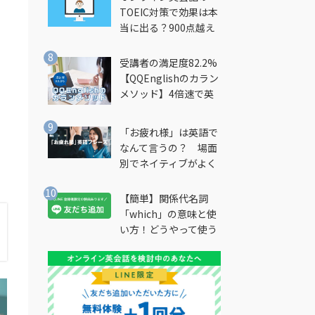
TOEIC対策で効果は本
当に出る？900点越え
筆者が徹底解説
受講者の満足度82.2%
【QQEnglishのカラン
メソッド】4倍速で英
会話を習得できる勉強
法とは？
「お疲れ様」は英語で
なんて言うの？ 場面
別でネイティブがよく
使う英語フレーズを解
説
【簡単】関係代名詞
「which」の意味と使
い方！どうやって使う
の？