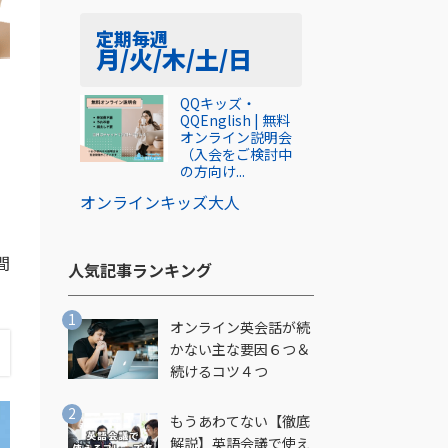
定期
毎週
月/火/木/土/日
QQキッズ・
QQEnglish | 無料
オンライン説明会
（入会をご検討中
の方向け...
オンライン
キッズ
大人
間
人気記事ランキング​
オンライン英会話が続
かない主な要因６つ＆
続けるコツ４つ
もうあわてない【徹底
解説】英語会議で使え