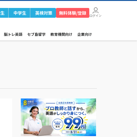
学生
中学生
英検対策
無料体験/登録
ログイン
脳トレ英語
セブ島留学
教育機関向け
企業向け