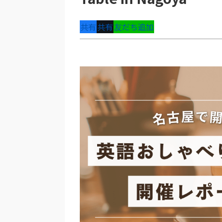
共有
共有
友だち追加