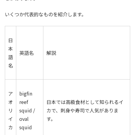
いくつか代表的なものを紹介します。
日
本
英語名
解説
語
名
ア
bigfin
オ
reef
日本では高級食材として知られるイ
リ
squid /
カで、刺身や寿司で人気がありま
イ
oval
す。
カ
squid