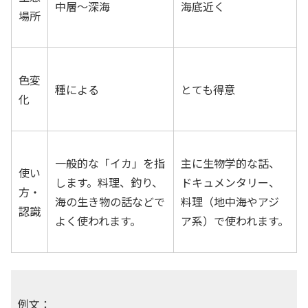
中層〜深海
海底近く
場所
色変
種による
とても得意
化
一般的な「イカ」を指
主に生物学的な話、
使い
します。料理、釣り、
ドキュメンタリー、
方・
海の生き物の話などで
料理（地中海やアジ
認識
よく使われます。
ア系）で使われます。
例文：