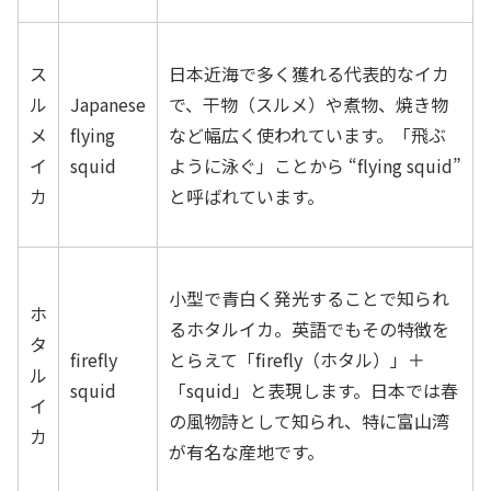
ス
日本近海で多く獲れる代表的なイカ
ル
Japanese
で、干物（スルメ）や煮物、焼き物
メ
flying
など幅広く使われています。「飛ぶ
イ
squid
ように泳ぐ」ことから “flying squid”
カ
と呼ばれています。
小型で青白く発光することで知られ
ホ
るホタルイカ。英語でもその特徴を
タ
firefly
とらえて「firefly（ホタル）」＋
ル
squid
「squid」と表現します。日本では春
イ
の風物詩として知られ、特に富山湾
カ
が有名な産地です。