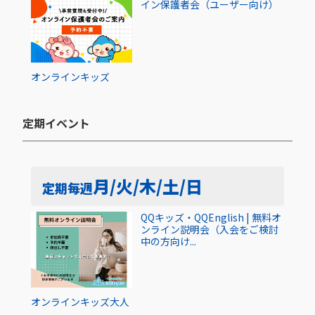
イン保護者会（ユーザー向け）
オンライン
キッズ
定期イベント​
月/火/木/土/日
定期
毎週
QQキッズ・QQEnglish | 無料オ
ンライン説明会（入会をご検討
中の方向け...
オンライン
キッズ
大人