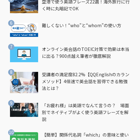
空港で使う英語フレーズ22選！海外旅行に行
く時に丸暗記でOK
難しくない！“who”と“whom”の使い方
オンライン英会話のTOEIC対策で効果は本当
に出る？900点越え筆者が徹底解説
受講者の満足度82.2%【QQEnglishのカラン
メソッド】4倍速で英会話を習得できる勉強
法とは？
「お疲れ様」は英語でなんて言うの？ 場面
別でネイティブがよく使う英語フレーズを解
説
【簡単】関係代名詞「which」の意味と使い