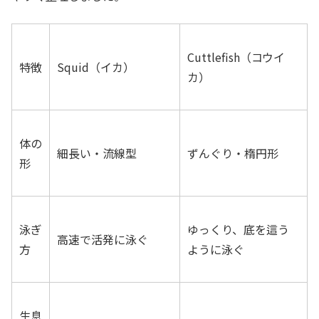
Cuttlefish（コウイ
特徴
Squid（イカ）
カ）
体の
細長い・流線型
ずんぐり・楕円形
形
泳ぎ
ゆっくり、底を這う
高速で活発に泳ぐ
方
ように泳ぐ
生息