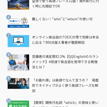
空港で使う英語フレーズ22選！海外旅行に行
く時に丸暗記でOK
難しくない！“who”と“whom”の使い方
オンライン英会話のTOEIC対策で効果は本当
に出る？900点越え筆者が徹底解説
受講者の満足度82.2%【QQEnglishのカラン
メソッド】4倍速で英会話を習得できる勉強
法とは？
「お疲れ様」は英語でなんて言うの？ 場面
別でネイティブがよく使う英語フレーズを解
説
【簡単】関係代名詞「which」の意味と使い