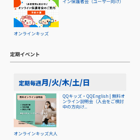
イン保護者会（ユーザー向け）
オンライン
キッズ
定期イベント​
月/火/木/土/日
定期
毎週
QQキッズ・QQEnglish | 無料オ
ンライン説明会（入会をご検討
中の方向け...
オンライン
キッズ
大人