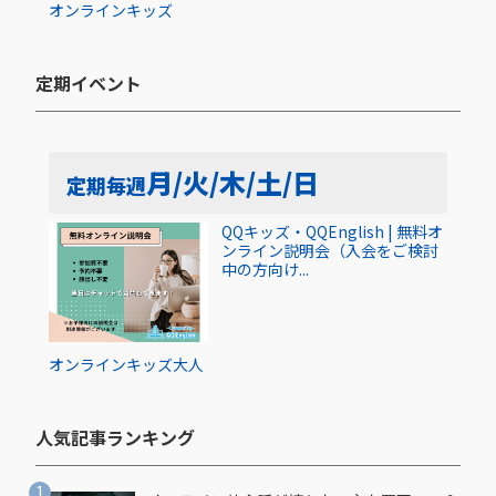
オンライン
キッズ
定期イベント​
月/火/木/土/日
定期
毎週
QQキッズ・QQEnglish | 無料オ
ンライン説明会（入会をご検討
中の方向け...
オンライン
キッズ
大人
人気記事ランキング​