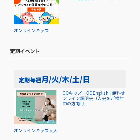
オンライン
キッズ
定期イベント​
月/火/木/土/日
定期
毎週
QQキッズ・QQEnglish | 無料オ
ンライン説明会（入会をご検討
中の方向け...
オンライン
キッズ
大人